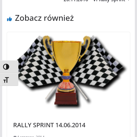
Zobacz również
Toggle High Contrast
Toggle Font size
RALLY SPRINT 14.06.2014