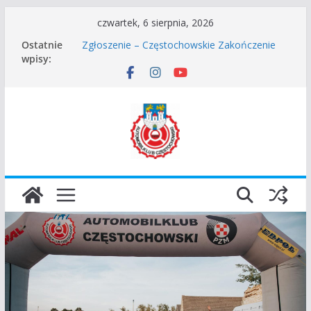
Przejdź
czwartek, 6 sierpnia, 2026
Częstochowskie Rozpoczęcie Sezonu 2026
do
Ostatnie
Zgłoszenie – Częstochowskie Zakończenie
treści
wpisy:
Sezonu 2025
45 Rajd Częstochowski zostaje odwołany.
VROOOM Classic Race Event 2026
I Gliwicki Classic Sprint o Puchar Prezydenta
Miasta Gliwice