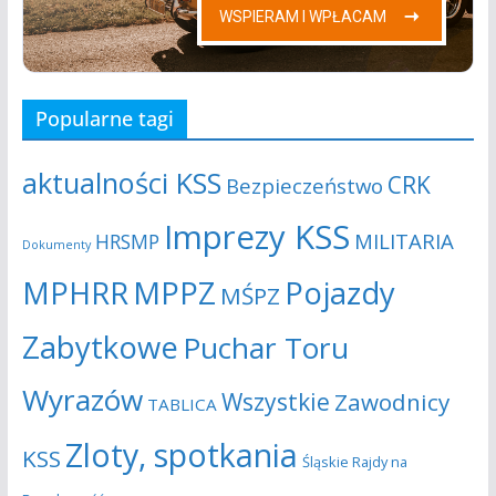
Popularne tagi
aktualności KSS
CRK
Bezpieczeństwo
Imprezy KSS
MILITARIA
HRSMP
Dokumenty
MPHRR
MPPZ
Pojazdy
MŚPZ
Zabytkowe
Puchar Toru
Wyrazów
Wszystkie
Zawodnicy
TABLICA
Zloty, spotkania
KSS
Śląskie Rajdy na