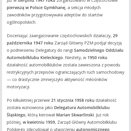
Już w
sierpniu 1947 roku
zorganizowano w Częstochowie
pierwszą w Polsce Gymkhanę
, a sekcja młodych
zawodników przygotowywała adeptów do startów
ogólnopolskich.
Doceniając zaangażowanie częstochowskich działaczy,
29
października 1947 roku
Zarząd Główny PZM podjął decyzję
o podniesieniu Delegatury do rangi
Samodzielnego Oddziału
Automobilklubu Kieleckiego
. Niestety, w
1950 roku
działalność automobilklubów została zawieszona z powodu
restrykcyjnych przepisów ograniczających ruch samochodowy
— co drastycznie zmniejszyło aktywność miłośników
motoryzacji.
Po kilkuletniej przerwie
21 stycznia 1958 roku
działalność
została wznowiona jako
Delegatura Automobilklubu
Śląskiego
, którą kierował
Marian Skwarlinski
. Już rok
później,
w kwietniu 1959
, Zarząd Główny Automobilklubu
Polskiego zdecydował o utworzeniu
autonomicznego