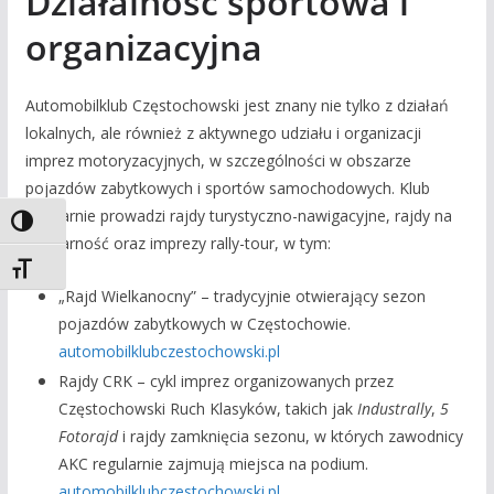
Działalność sportowa i
organizacyjna
Automobilklub Częstochowski jest znany nie tylko z działań
lokalnych, ale również z aktywnego udziału i organizacji
imprez motoryzacyjnych, w szczególności w obszarze
pojazdów zabytkowych i sportów samochodowych. Klub
regularnie prowadzi rajdy turystyczno-nawigacyjne, rajdy na
Toggle High Contrast
regularność oraz imprezy rally-tour, w tym:
Toggle Font size
„Rajd Wielkanocny” – tradycyjnie otwierający sezon
pojazdów zabytkowych w Częstochowie.
automobilklubczestochowski.pl
Rajdy CRK – cykl imprez organizowanych przez
Częstochowski Ruch Klasyków, takich jak
Industrally
,
5
Fotorajd
i rajdy zamknięcia sezonu, w których zawodnicy
AKC regularnie zajmują miejsca na podium.
automobilklubczestochowski.pl