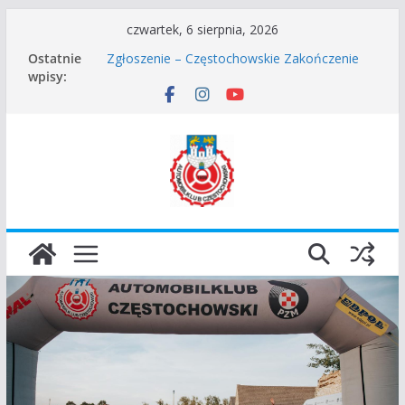
Przejdź
czwartek, 6 sierpnia, 2026
do
Częstochowskie Rozpoczęcie Sezonu 2026
Ostatnie
Zgłoszenie – Częstochowskie Zakończenie
treści
wpisy:
Sezonu 2025
45 Rajd Częstochowski zostaje odwołany.
VROOOM Classic Race Event 2026
I Gliwicki Classic Sprint o Puchar Prezydenta
Miasta Gliwice