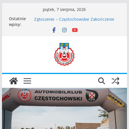
Przejdź
piątek, 7 sierpnia, 2026
do
Ostatnie
Częstochowskie Rozpoczęcie Sezonu 2026
treści
wpisy:
Zgłoszenie – Częstochowskie Zakończenie
Sezonu 2025
45 Rajd Częstochowski zostaje odwołany.
VROOOM Classic Race Event 2026
I Gliwicki Classic Sprint o Puchar Prezydenta
Miasta Gliwice