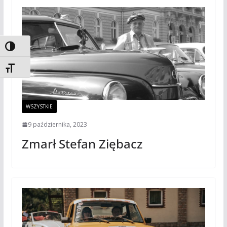
Toggle High Contrast
Toggle Font size
WSZYSTKIE
9 października, 2023
Zmarł Stefan Ziębacz