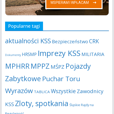
Popularne tagi
aktualności KSS
CRK
Bezpieczeństwo
Imprezy KSS
MILITARIA
HRSMP
Dokumenty
MPHRR
MPPZ
Pojazdy
MŚPZ
Zabytkowe
Puchar Toru
Wyrazów
Wszystkie
Zawodnicy
TABLICA
Zloty, spotkania
KSS
Śląskie Rajdy na
Regularność