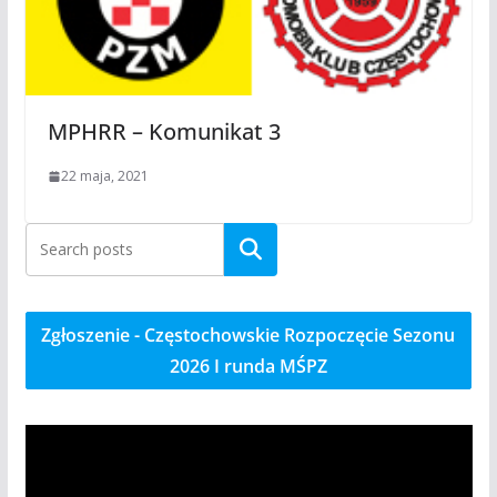
MPHRR – Komunikat 3
22 maja, 2021
Szukaj
Zgłoszenie - Częstochowskie Rozpoczęcie Sezonu
2026 I runda MŚPZ