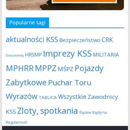
Popularne tagi
aktualności KSS
CRK
Bezpieczeństwo
Imprezy KSS
MILITARIA
HRSMP
Dokumenty
MPHRR
MPPZ
Pojazdy
MŚPZ
Zabytkowe
Puchar Toru
Wyrazów
Wszystkie
Zawodnicy
TABLICA
Zloty, spotkania
KSS
Śląskie Rajdy na
Regularność