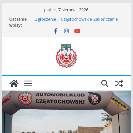
Przejdź
piątek, 7 sierpnia, 2026
do
Częstochowskie Rozpoczęcie Sezonu 2026
Ostatnie
Zgłoszenie – Częstochowskie Zakończenie
treści
wpisy:
Sezonu 2025
45 Rajd Częstochowski zostaje odwołany.
VROOOM Classic Race Event 2026
I Gliwicki Classic Sprint o Puchar Prezydenta
Miasta Gliwice