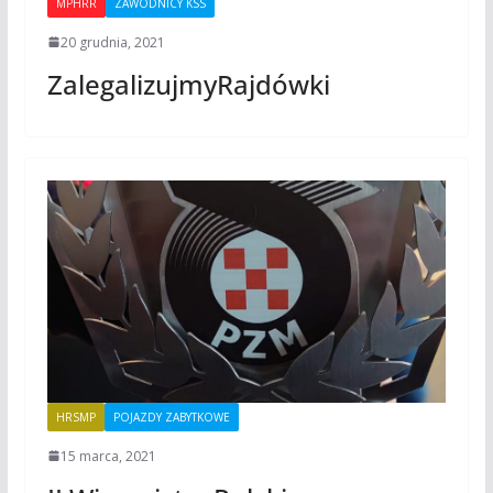
MPHRR
ZAWODNICY KSS
20 grudnia, 2021
ZalegalizujmyRajdówki
HRSMP
POJAZDY ZABYTKOWE
15 marca, 2021