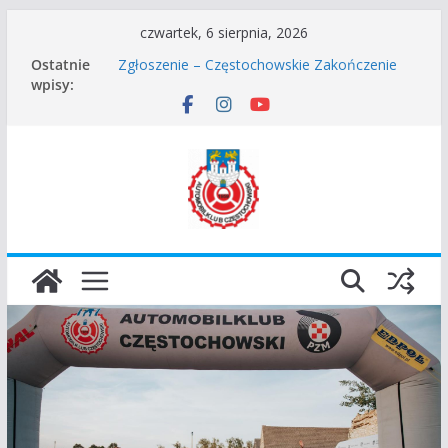
Przejdź
czwartek, 6 sierpnia, 2026
do
Częstochowskie Rozpoczęcie Sezonu 2026
Ostatnie
treści
Zgłoszenie – Częstochowskie Zakończenie
wpisy:
Sezonu 2025
45 Rajd Częstochowski zostaje odwołany.
VROOOM Classic Race Event 2026
I Gliwicki Classic Sprint o Puchar Prezydenta
Miasta Gliwice