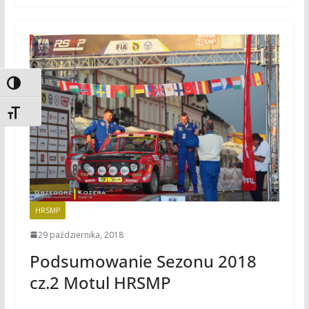
Toggle High Contrast
Toggle Font size
HRSMP
29 października, 2018
Podsumowanie Sezonu 2018
cz.2 Motul HRSMP