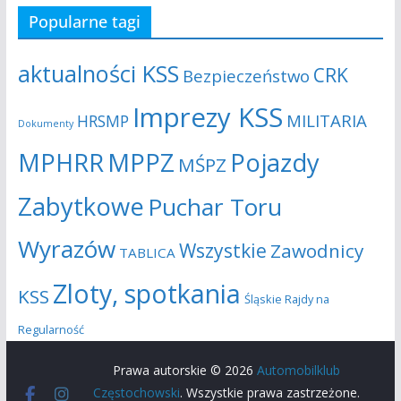
Popularne tagi
aktualności KSS
CRK
Bezpieczeństwo
Imprezy KSS
MILITARIA
HRSMP
Dokumenty
MPHRR
MPPZ
Pojazdy
MŚPZ
Zabytkowe
Puchar Toru
Wyrazów
Wszystkie
Zawodnicy
TABLICA
Zloty, spotkania
KSS
Śląskie Rajdy na
Regularność
Prawa autorskie © 2026
Automobilklub
Częstochowski
. Wszystkie prawa zastrzeżone.