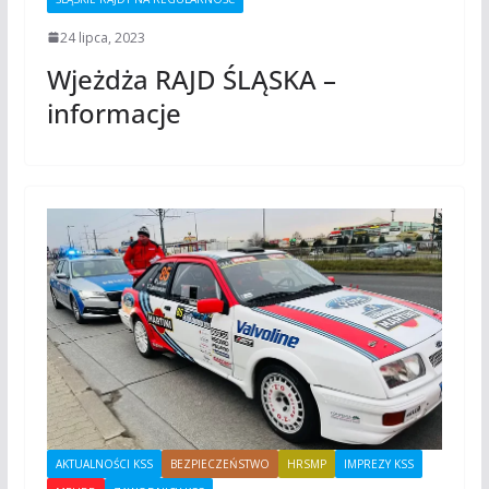
24 lipca, 2023
Wjeżdża RAJD ŚLĄSKA –
informacje
AKTUALNOŚCI KSS
BEZPIECZEŃSTWO
HRSMP
IMPREZY KSS