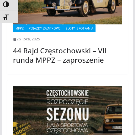
Toggle High Contrast
Toggle Font size
MPPZ
POJAZDY ZABYTKOWE
ZLOTY, SPOTKANIA
26 lipca, 2025
44 Rajd Częstochowski – VII
runda MPPZ – zaproszenie