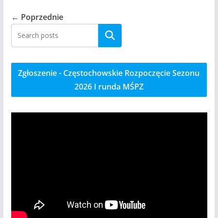
← Poprzednie
Szukaj
Zgłoszenie - Częstochowskie Rozpoczęcie Sezonu
2026 I runda MŚPZ