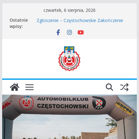
Przejdź
czwartek, 6 sierpnia, 2026
do
Ostatnie
Częstochowskie Rozpoczęcie Sezonu 2026
treści
wpisy:
Zgłoszenie – Częstochowskie Zakończenie
Sezonu 2025
45 Rajd Częstochowski zostaje odwołany.
VROOOM Classic Race Event 2026
I Gliwicki Classic Sprint o Puchar Prezydenta
Miasta Gliwice