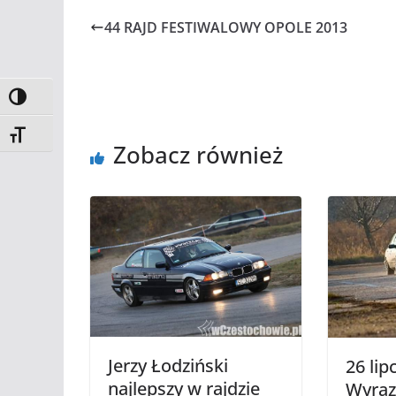
44 RAJD FESTIWALOWY OPOLE 2013
Toggle High Contrast
Toggle Font size
Zobacz również
Jerzy Łodziński
26 lip
najlepszy w rajdzie
Wyrazó