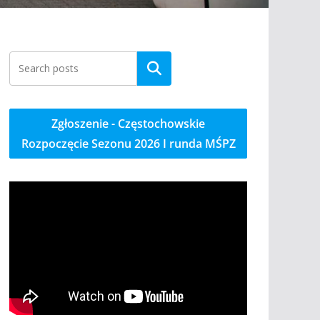
Szukaj
Zgłoszenie - Częstochowskie
Rozpoczęcie Sezonu 2026 I runda MŚPZ