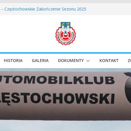
wskie Rozpoczęcie Sezonu 2026
 – Częstochowskie Zakończenie Sezonu 2025
ęstochowski zostaje odwołany.
assic Race Event 2026
Classic Sprint o Puchar Prezydenta Miasta Gliwice
HISTORIA
GALERIA
DOKUMENTY
KONTAKT
Z