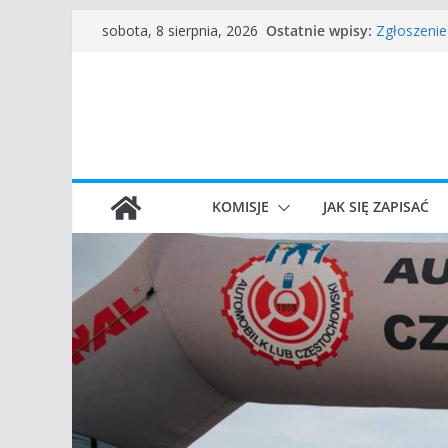
Częstocho
Przejdź
Ostatnie wpisy:
sobota, 8 sierpnia, 2026
Zgłoszenie
do
45 Rajd Cz
treści
VROOOM Cl
I Gliwicki 
KOMISJE
JAK SIĘ ZAPISAĆ