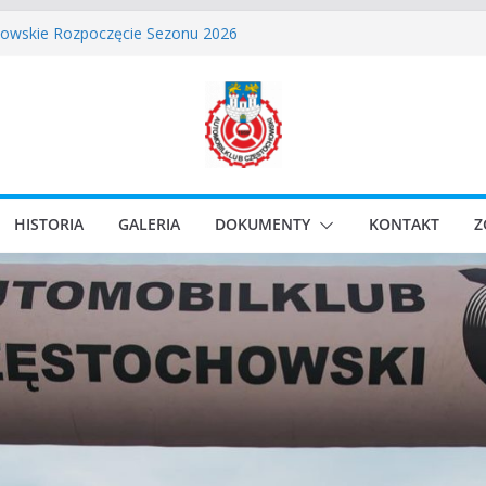
i Classic Sprint o Puchar Prezydenta Miasta Gliwice
owskie Rozpoczęcie Sezonu 2026
ie – Częstochowskie Zakończenie Sezonu 2025
Częstochowski zostaje odwołany.
lassic Race Event 2026
HISTORIA
GALERIA
DOKUMENTY
KONTAKT
Z