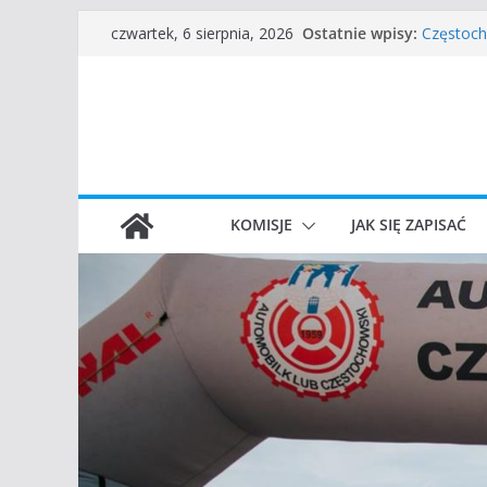
Przejdź
I Gliwick
Ostatnie wpisy:
czwartek, 6 sierpnia, 2026
Częstoch
do
Zgłoszen
treści
45 Rajd 
VROOOM C
KOMISJE
JAK SIĘ ZAPISAĆ