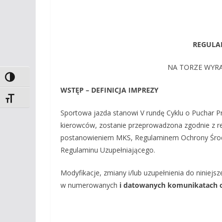
REGULA
NA TORZE WYRA
Toggle High Contrast
WSTĘP – DEFINICJA IMPREZY
Toggle Font size
Sportowa jazda stanowi V rundę Cyklu o Puchar Pr
kierowców, zostanie przeprowadzona zgodnie z 
postanowieniem MKS, Regulaminem Ochrony Środ
Regulaminu Uzupełniającego.
Modyfikacje, zmiany i/lub uzupełnienia do ninie
w numerowanych
i datowanych komunikatach og