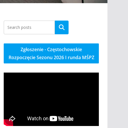
Szukaj
Zgłoszenie - Częstochowskie
Rozpoczęcie Sezonu 2026 I runda MŚPZ