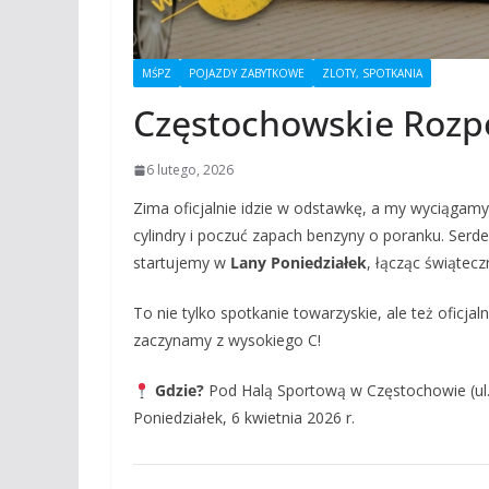
MŚPZ
POJAZDY ZABYTKOWE
ZLOTY, SPOTKANIA
Częstochowskie Rozp
6 lutego, 2026
Zima oficjalnie idzie w odstawkę, a my wyciągamy
cylindry i poczuć zapach benzyny o poranku. Serd
startujemy w
Lany Poniedziałek
, łącząc świątec
To nie tylko spotkanie towarzyskie, ale też oficjal
zaczynamy z wysokiego C!
Gdzie?
Pod Halą Sportową w Częstochowie (ul
Poniedziałek, 6 kwietnia 2026 r.