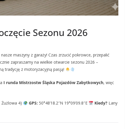
oczęcie Sezonu 2026
 nasze maszyny z garaży! Czas zrzucić pokrowce, przepalić
ecznie zapraszamy na wielkie otwarcie sezonu 2026 –
zną tradycję z motoryzacyjną pasją!
na
I runda Mistrzostw Śląska Pojazdów Zabytkowych
, więc
. Żużlowa 4)
GPS:
50°48’18.2″N 19°09’09.8″E
Kiedy?
Lany