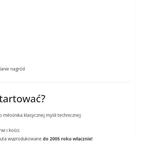
h
danie nagród
tartować?
miłośnika klasycznej myśli technicznej:
wi i kości.
auta wyprodukowane
do 2005 roku włącznie!