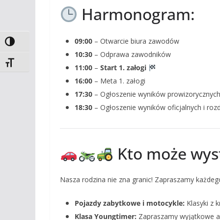
Harmonogram:
09:00
– Otwarcie biura zawodów
Toggle High Contrast
10:30
– Odprawa zawodników
Toggle Font size
11:00
–
Start 1. załogi
16:00
– Meta 1. załogi
17:30
– Ogłoszenie wyników prowizorycznyc
18:30
– Ogłoszenie wyników oficjalnych i roz
Kto może wys
Nasza rodzina nie zna granic! Zapraszamy każdego 
Pojazdy zabytkowe i motocykle:
Klasyki z kr
Klasa Youngtimer:
Zapraszamy wyjątkowe 