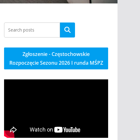
Szukaj
Zgłoszenie - Częstochowskie
Rozpoczęcie Sezonu 2026 I runda MŚPZ