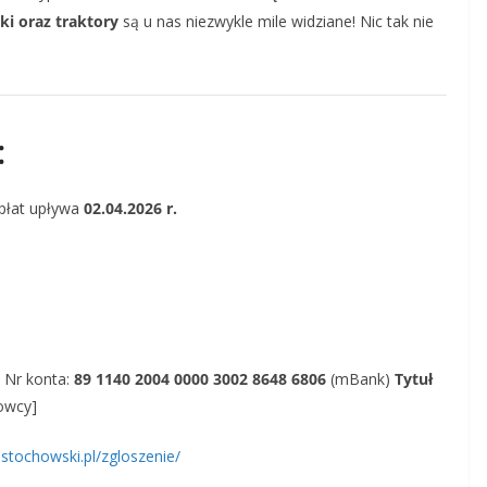
ki oraz traktory
są u nas niezwykle mile widziane! Nic tak nie
:
płat upływa
02.04.2026 r.
 Nr konta:
89 1140 2004 0000 3002 8648 6806
(mBank)
Tytuł
owcy]
stochowski.pl/zgloszenie/