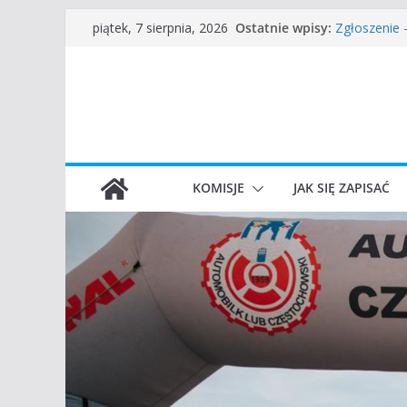
Przejdź
Ostatnie wpisy:
Częstochow
piątek, 7 sierpnia, 2026
do
Zgłoszenie
45 Rajd Czę
treści
VROOOM Cla
I Gliwicki C
KOMISJE
JAK SIĘ ZAPISAĆ