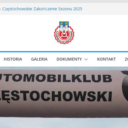
skie Rozpoczęcie Sezonu 2026
 – Częstochowskie Zakończenie Sezonu 2025
stochowski zostaje odwołany.
ssic Race Event 2026
lassic Sprint o Puchar Prezydenta Miasta Gliwice
HISTORIA
GALERIA
DOKUMENTY
KONTAKT
Z