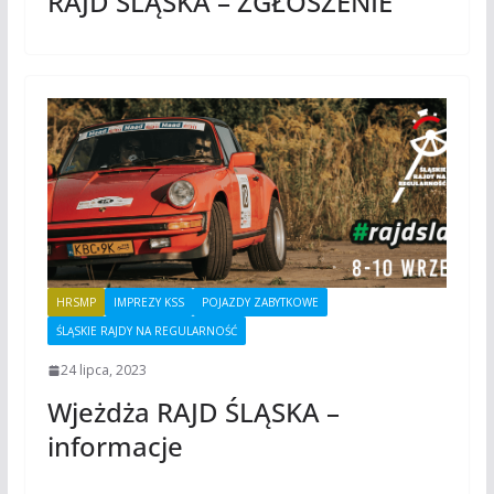
RAJD ŚLĄSKA – ZGŁOSZENIE
HRSMP
IMPREZY KSS
POJAZDY ZABYTKOWE
ŚLĄSKIE RAJDY NA REGULARNOŚĆ
24 lipca, 2023
Wjeżdża RAJD ŚLĄSKA –
informacje