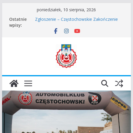
Przejdź
poniedziałek, 10 sierpnia, 2026
Częstochowskie Rozpoczęcie Sezonu 2026
do
Ostatnie
Zgłoszenie – Częstochowskie Zakończenie
treści
wpisy:
Sezonu 2025
45 Rajd Częstochowski zostaje odwołany.
VROOOM Classic Race Event 2026
I Gliwicki Classic Sprint o Puchar Prezydenta
Miasta Gliwice