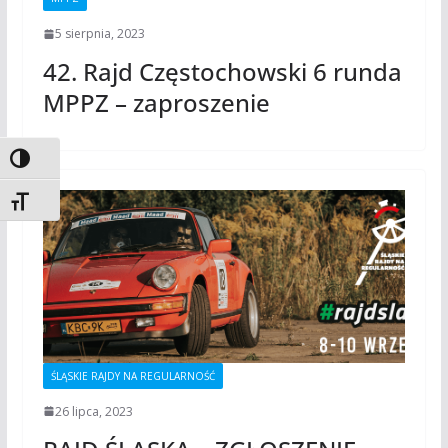
5 sierpnia, 2023
42. Rajd Częstochowski 6 runda
MPPZ – zaproszenie
Toggle High Contrast
Toggle Font size
ŚLĄSKIE RAJDY NA REGULARNOŚĆ
26 lipca, 2023