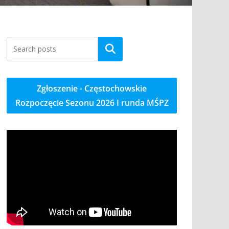
Szukaj
Zgłoszenie - Częstochowskie
Rozpoczęcie Sezonu 2026 I runda MŚPZ