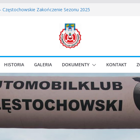
skie Rozpoczęcie Sezonu 2026
 – Częstochowskie Zakończenie Sezonu 2025
stochowski zostaje odwołany.
ssic Race Event 2026
lassic Sprint o Puchar Prezydenta Miasta Gliwice
HISTORIA
GALERIA
DOKUMENTY
KONTAKT
Z