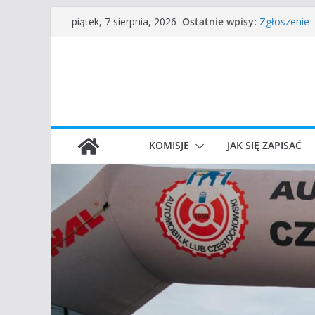
Przejdź
Częstochow
Ostatnie wpisy:
piątek, 7 sierpnia, 2026
Zgłoszenie
do
45 Rajd Czę
treści
VROOOM Cla
I Gliwicki C
KOMISJE
JAK SIĘ ZAPISAĆ