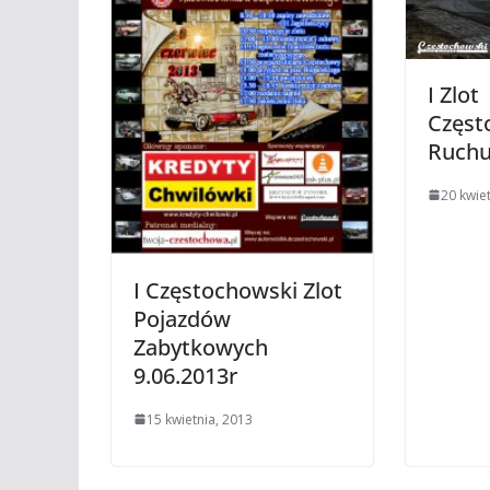
I Zlot
Częst
Ruchu
20 kwie
I Częstochowski Zlot
Pojazdów
Zabytkowych
9.06.2013r
15 kwietnia, 2013