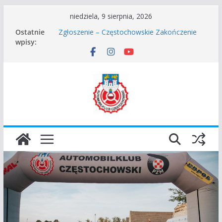
Przejdź
niedziela, 9 sierpnia, 2026
do
Częstochowskie Rozpoczęcie Sezonu 2026
Ostatnie
Zgłoszenie – Częstochowskie Zakończenie
treści
wpisy:
Sezonu 2025
45 Rajd Częstochowski zostaje odwołany.
VROOOM Classic Race Event 2026
I Gliwicki Classic Sprint o Puchar Prezydenta
Miasta Gliwice