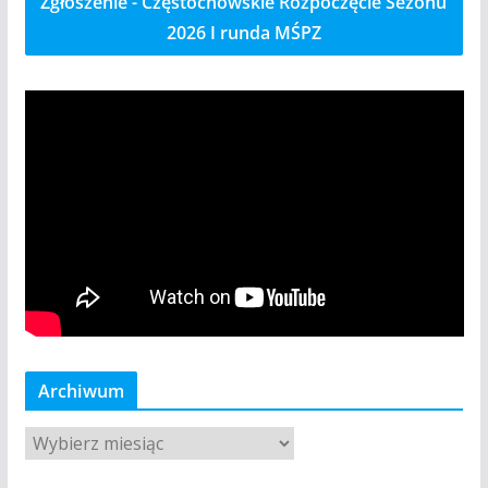
Zgłoszenie - Częstochowskie Rozpoczęcie Sezonu
2026 I runda MŚPZ
Archiwum
A
r