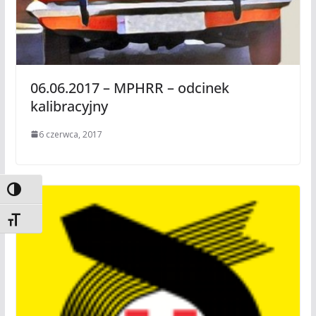
06.06.2017 – MPHRR – odcinek
kalibracyjny
6 czerwca, 2017
Toggle High Contrast
Toggle Font size