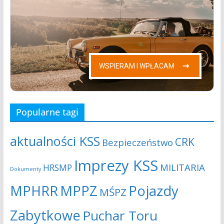
Popularne tagi
aktualności KSS
CRK
Bezpieczeństwo
Imprezy KSS
MILITARIA
HRSMP
Dokumenty
MPHRR
MPPZ
Pojazdy
MŚPZ
Zabytkowe
Puchar Toru