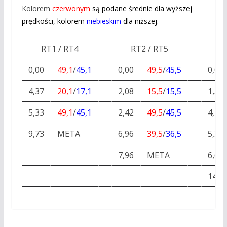
Kolorem
czerwonym
są podane średnie dla wyższej
prędkości, kolorem
niebieskim
dla niższej.
RT1 / RT4
RT2 / RT5
0,00
49,1
/
45,1
0,00
49,5
/
45,5
0,00
4,37
20,1
/
17,1
2,08
15,5
/
15,5
1,30
5,33
49,1
/
45,1
2,42
49,5
/
45,5
4,10
9,73
META
6,96
39,5
/
36,5
5,36
7,96
META
6,60
14,0