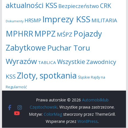
aktualności KSS
CRK
Bezpieczeństwo
Imprezy KSS
MILITARIA
HRSMP
Dokumenty
MPHRR
MPPZ
Pojazdy
MŚPZ
Zabytkowe
Puchar Toru
Wyrazów
Wszystkie
Zawodnicy
TABLICA
Zloty, spotkania
KSS
Śląskie Rajdy na
Regularność
Prawa autorskie © 2026
Automobilklub
Częstochowski
. Wszystkie prawa zastrzeżone.
Motyw:
ColorMag
stworzony przez ThemeGrill.
Wspierane przez
WordPress
.