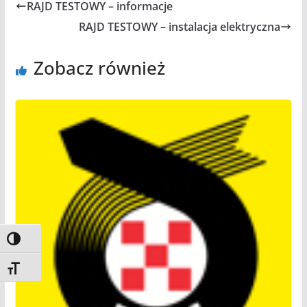
RAJD TESTOWY – informacje
RAJD TESTOWY – instalacja elektryczna
Zobacz również
Toggle High Contrast
Toggle Font size