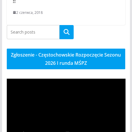
!!
2 czerwca, 2018
Szukaj
Zgłoszenie - Częstochowskie Rozpoczęcie Sezonu
2026 I runda MŚPZ