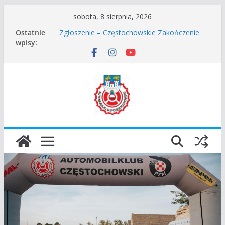
Przejdź
sobota, 8 sierpnia, 2026
do
Częstochowskie Rozpoczęcie Sezonu 2026
Ostatnie
Zgłoszenie – Częstochowskie Zakończenie
treści
wpisy:
Sezonu 2025
45 Rajd Częstochowski zostaje odwołany.
VROOOM Classic Race Event 2026
I Gliwicki Classic Sprint o Puchar Prezydenta
Miasta Gliwice