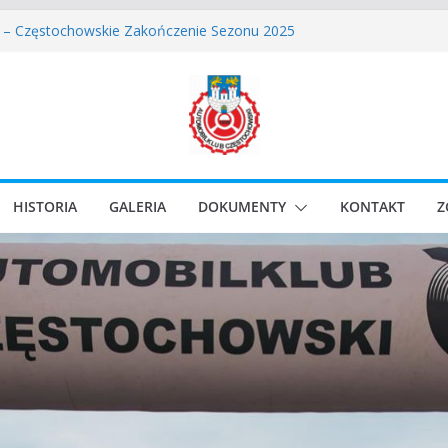
wskie Rozpoczęcie Sezonu 2026
 – Częstochowskie Zakończenie Sezonu 2025
ęstochowski zostaje odwołany.
assic Race Event 2026
Classic Sprint o Puchar Prezydenta Miasta Gliwice
HISTORIA
GALERIA
DOKUMENTY
KONTAKT
Z