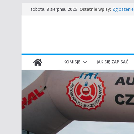
Przejdź
Częstocho
Ostatnie wpisy:
sobota, 8 sierpnia, 2026
Zgłoszenie
do
45 Rajd Cz
treści
VROOOM Cl
I Gliwicki 
KOMISJE
JAK SIĘ ZAPISAĆ