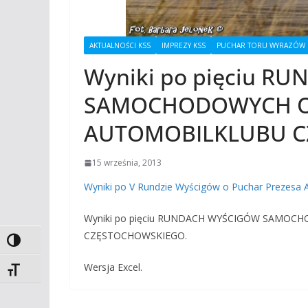
AKTUALNOŚCI KSS
IMPREZY KSS
PUCHAR TORU WYRAZÓW
Wyniki po pięciu R
SAMOCHODOWYCH O 
AUTOMOBILKLUBU 
15 września, 2013
Wyniki po V Rundzie Wyścigów o Puchar Prezesa 
Wyniki po pięciu RUNDACH WYŚCIGÓW SAMO
CZĘSTOCHOWSKIEGO.
Toggle High Contrast
Wersja Excel.
Toggle Font size