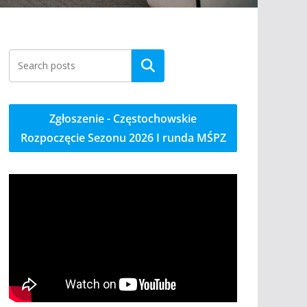
Szukaj
Zgłoszenie - Częstochowskie
Rozpoczęcie Sezonu 2026 I runda MŚPZ