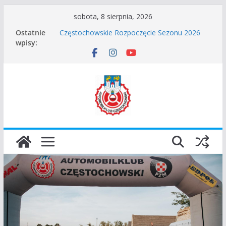
Przejdź
sobota, 8 sierpnia, 2026
I Gliwicki Classic Sprint o Puchar Prezydenta
do
Ostatnie
Miasta Gliwice
treści
wpisy:
Częstochowskie Rozpoczęcie Sezonu 2026
Zgłoszenie – Częstochowskie Zakończenie
Sezonu 2025
45 Rajd Częstochowski zostaje odwołany.
VROOOM Classic Race Event 2026