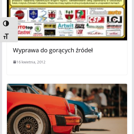
Toggle High Contrast
Toggle Font size
Wyprawa do gorących źródeł
16 kwietnia, 2012