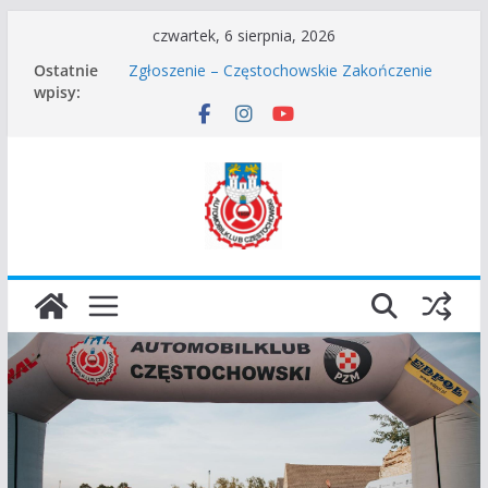
Przejdź
czwartek, 6 sierpnia, 2026
do
Częstochowskie Rozpoczęcie Sezonu 2026
Ostatnie
treści
Zgłoszenie – Częstochowskie Zakończenie
wpisy:
Sezonu 2025
45 Rajd Częstochowski zostaje odwołany.
VROOOM Classic Race Event 2026
I Gliwicki Classic Sprint o Puchar Prezydenta
Miasta Gliwice