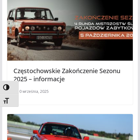
Częstochowskie Zakończenie Sezonu
2025 – informacje
Toggle High Contrast
10 września, 2025
Toggle Font size