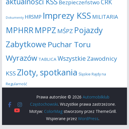
aktualności KSS
CRK
Bezpieczeństwo
Imprezy KSS
MILITARIA
HRSMP
Dokumenty
MPHRR
MPPZ
Pojazdy
MŚPZ
Zabytkowe
Puchar Toru
Wyrazów
Wszystkie
Zawodnicy
TABLICA
Zloty, spotkania
KSS
Śląskie Rajdy na
Regularność
Prawa autorskie © 2026
Automobilklub
Częstochowski
. Wszystkie prawa zastrzeżone.
Motyw:
ColorMag
stworzony przez ThemeGrill.
Wspierane przez
WordPress
.