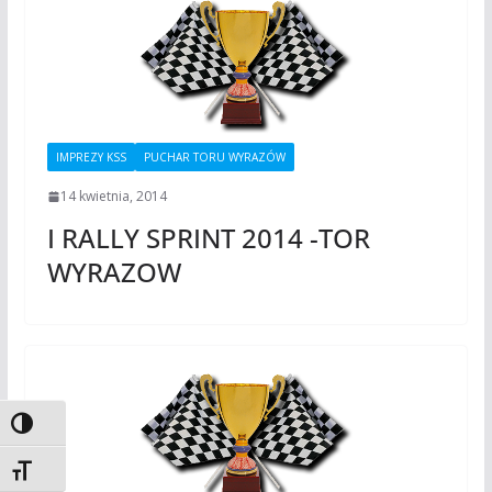
IMPREZY KSS
PUCHAR TORU WYRAZÓW
14 kwietnia, 2014
I RALLY SPRINT 2014 -TOR
WYRAZOW
Toggle High Contrast
Toggle Font size