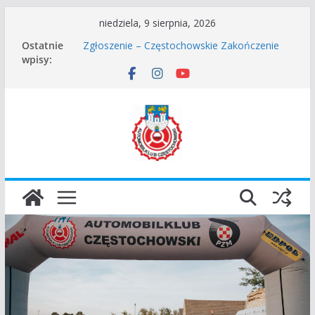
Przejdź
niedziela, 9 sierpnia, 2026
Częstochowskie Rozpoczęcie Sezonu 2026
do
Ostatnie
Zgłoszenie – Częstochowskie Zakończenie
treści
wpisy:
Sezonu 2025
45 Rajd Częstochowski zostaje odwołany.
VROOOM Classic Race Event 2026
I Gliwicki Classic Sprint o Puchar Prezydenta
Miasta Gliwice