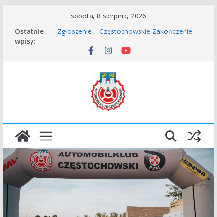
Przejdź
sobota, 8 sierpnia, 2026
do
Częstochowskie Rozpoczęcie Sezonu 2026
Ostatnie
Zgłoszenie – Częstochowskie Zakończenie
treści
wpisy:
Sezonu 2025
45 Rajd Częstochowski zostaje odwołany.
VROOOM Classic Race Event 2026
I Gliwicki Classic Sprint o Puchar Prezydenta
Miasta Gliwice