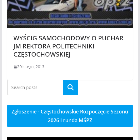
WYŚCIG SAMOCHODOWY O PUCHAR
JM REKTORA POLITECHNIKI
CZĘSTOCHOWSKIEJ
20 lutego, 2013
Szukaj
Zgłoszenie - Częstochowskie Rozpoczęcie Sezonu
2026 I runda MŚPZ