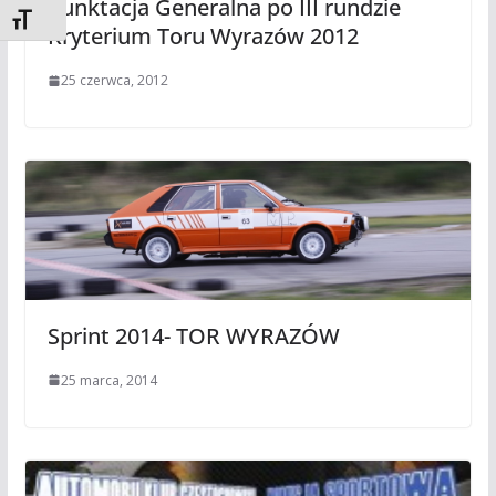
Punktacja Generalna po III rundzie
Toggle Font size
Kryterium Toru Wyrazów 2012
25 czerwca, 2012
Sprint 2014- TOR WYRAZÓW
25 marca, 2014