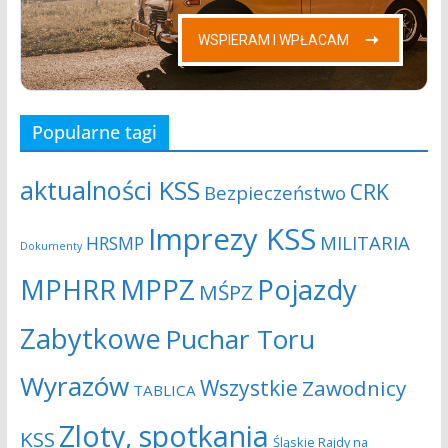
Popularne tagi
aktualności KSS
CRK
Bezpieczeństwo
Imprezy KSS
MILITARIA
HRSMP
Dokumenty
MPHRR
MPPZ
Pojazdy
MŚPZ
Zabytkowe
Puchar Toru
Wyrazów
Wszystkie
Zawodnicy
TABLICA
Zloty, spotkania
KSS
Śląskie Rajdy na