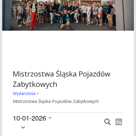
Mistrzostwa Śląska Pojazdów
Zabytkowych
Wydarzenia
Mistrzostwa Śląska Pojazdów Zabytkowych
Wydarzenia
10-01-2026
W
W
S
M
W
z
i
y
y
y
u