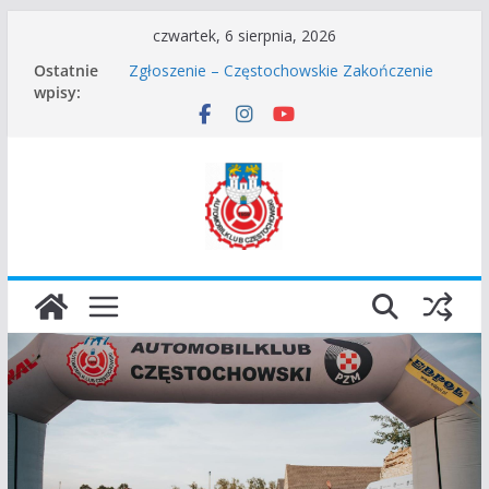
Przejdź
czwartek, 6 sierpnia, 2026
do
Ostatnie
Zgłoszenie – Częstochowskie Zakończenie
treści
wpisy:
Sezonu 2025
45 Rajd Częstochowski zostaje odwołany.
VROOOM Classic Race Event 2026
I Gliwicki Classic Sprint o Puchar Prezydenta
Miasta Gliwice
Częstochowskie Rozpoczęcie Sezonu 2026