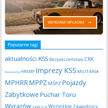
s
j
z
a
u
k
i
Popularne tagi
w
aktualności KSS
a
CRK
Bezpieczeństwo
n
Imprezy KSS
MILITARIA
HRSMP
Dokumenty
i
MPHRR
MPPZ
Pojazdy
MŚPZ
u
Zabytkowe
Puchar Toru
i
Wyrazów
Wszystkie
Zawodnicy
TABLICA