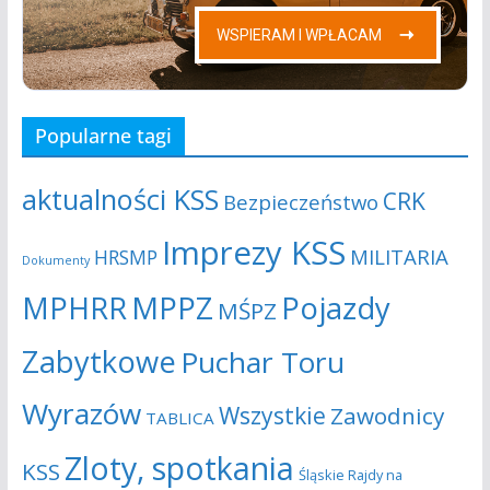
Popularne tagi
aktualności KSS
CRK
Bezpieczeństwo
Imprezy KSS
MILITARIA
HRSMP
Dokumenty
MPHRR
MPPZ
Pojazdy
MŚPZ
Zabytkowe
Puchar Toru
Wyrazów
Wszystkie
Zawodnicy
TABLICA
Zloty, spotkania
KSS
Śląskie Rajdy na