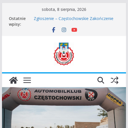
Przejdź
sobota, 8 sierpnia, 2026
Częstochowskie Rozpoczęcie Sezonu 2026
do
Ostatnie
Zgłoszenie – Częstochowskie Zakończenie
treści
wpisy:
Sezonu 2025
45 Rajd Częstochowski zostaje odwołany.
VROOOM Classic Race Event 2026
I Gliwicki Classic Sprint o Puchar Prezydenta
Miasta Gliwice