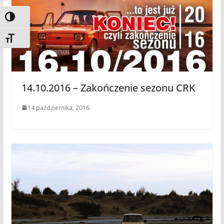
Toggle High Contrast
Toggle Font size
14.10.2016 – Zakończenie sezonu CRK
14 października, 2016