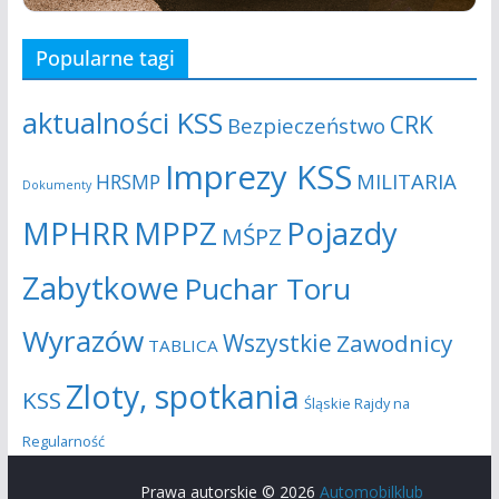
s
j
Popularne tagi
z
a
u
aktualności KSS
CRK
Bezpieczeństwo
k
Imprezy KSS
MILITARIA
HRSMP
Dokumenty
i
MPHRR
MPPZ
Pojazdy
MŚPZ
w
Zabytkowe
Puchar Toru
a
Wyrazów
Wszystkie
Zawodnicy
n
TABLICA
i
Zloty, spotkania
KSS
Śląskie Rajdy na
u
Regularność
i
Prawa autorskie © 2026
Automobilklub