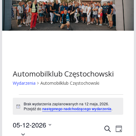
Automobilklub Częstochowski
Wydarzenia
Automobilklub Częstochowski
Wydarzenia
Brak wydarzenia zaplanowanych na 12 maja, 2026.
P
Przejdź do
następnego nadchodzącego wydarzenia
.
for
o
w
12
05-12-2026
i
W
W
a
S
D
d
W
z