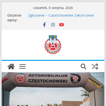
Przejdź
czwartek, 6 sierpnia, 2026
do
Ostatnie
Zgłoszenie – Częstochowskie Zakończenie
treści
wpisy:
Sezonu 2025
45 Rajd Częstochowski zostaje odwołany.
VROOOM Classic Race Event 2026
I Gliwicki Classic Sprint o Puchar Prezydenta
Miasta Gliwice
Częstochowskie Rozpoczęcie Sezonu 2026