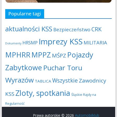
s
j
Popularne tagi
z
a
u
aktualności KSS
CRK
Bezpieczeństwo
k
Imprezy KSS
MILITARIA
HRSMP
Dokumenty
i
MPHRR
MPPZ
Pojazdy
MŚPZ
w
Zabytkowe
Puchar Toru
a
Wyrazów
Wszystkie
Zawodnicy
n
TABLICA
i
Zloty, spotkania
KSS
Śląskie Rajdy na
u
Regularność
i
Prawa autorskie © 2026
Automobilklub