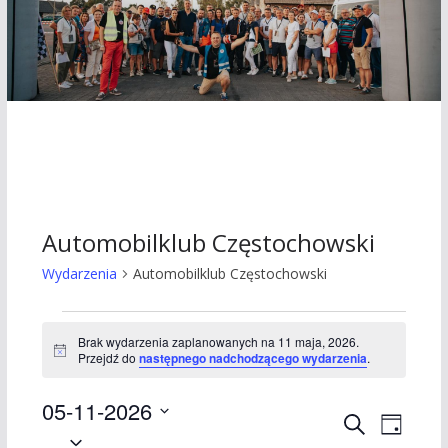
Automobilklub Częstochowski
Wydarzenia
Automobilklub Częstochowski
Wydarzenia
Brak wydarzenia zaplanowanych na 11 maja, 2026.
P
Przejdź do
następnego nadchodzącego wydarzenia
.
for
o
w
11
05-11-2026
i
W
W
a
S
D
d
W
z