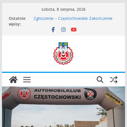
Przejdź
sobota, 8 sierpnia, 2026
do
Ostatnie
Zgłoszenie – Częstochowskie Zakończenie
treści
wpisy:
Sezonu 2025
45 Rajd Częstochowski zostaje odwołany.
VROOOM Classic Race Event 2026
I Gliwicki Classic Sprint o Puchar Prezydenta
Miasta Gliwice
Częstochowskie Rozpoczęcie Sezonu 2026