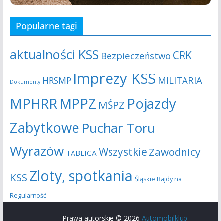
s
j
Popularne tagi
z
a
u
aktualności KSS
CRK
Bezpieczeństwo
k
Imprezy KSS
MILITARIA
HRSMP
Dokumenty
i
MPHRR
MPPZ
Pojazdy
MŚPZ
w
Zabytkowe
Puchar Toru
a
Wyrazów
Wszystkie
Zawodnicy
n
TABLICA
i
Zloty, spotkania
KSS
Śląskie Rajdy na
u
Regularność
i
Prawa autorskie © 2026
Automobilklub