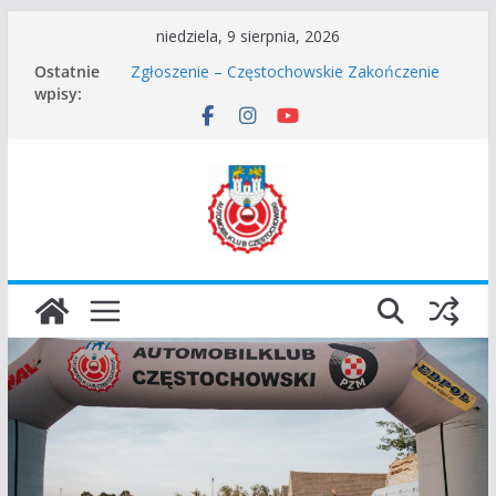
Przejdź
niedziela, 9 sierpnia, 2026
do
Ostatnie
Zgłoszenie – Częstochowskie Zakończenie
treści
wpisy:
Sezonu 2025
45 Rajd Częstochowski zostaje odwołany.
VROOOM Classic Race Event 2026
I Gliwicki Classic Sprint o Puchar Prezydenta
Miasta Gliwice
Częstochowskie Rozpoczęcie Sezonu 2026