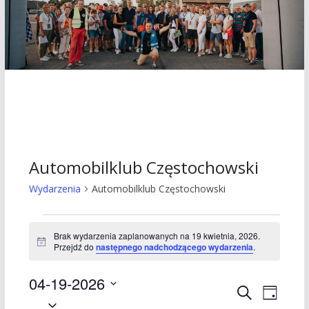
Automobilklub Częstochowski
Wydarzenia
Automobilklub Częstochowski
Wydarzenia
Brak wydarzenia zaplanowanych na 19 kwietnia, 2026.
P
Przejdź do
następnego nadchodzącego wydarzenia
.
for
o
w
19
04-19-2026
i
W
W
a
S
D
d
W
z