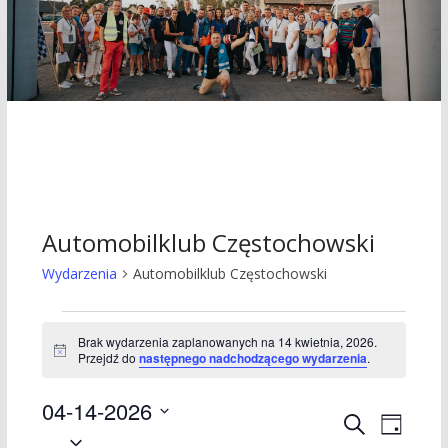
Automobilklub Częstochowski
Wydarzenia
Automobilklub Częstochowski
Wydarzenia
Brak wydarzenia zaplanowanych na 14 kwietnia, 2026.
P
Przejdź do
następnego nadchodzącego wydarzenia
.
for
o
w
14
04-14-2026
i
W
W
a
S
D
d
W
z