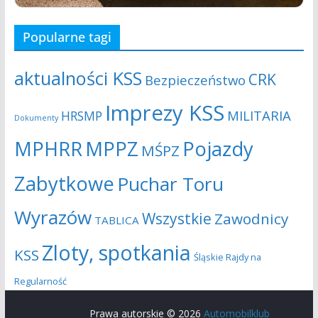
s
j
Popularne tagi
z
a
u
aktualności KSS
CRK
Bezpieczeństwo
k
Imprezy KSS
MILITARIA
HRSMP
Dokumenty
i
MPHRR
MPPZ
Pojazdy
MŚPZ
w
Zabytkowe
Puchar Toru
a
Wyrazów
Wszystkie
Zawodnicy
n
TABLICA
i
Zloty, spotkania
KSS
Śląskie Rajdy na
u
Regularność
i
Prawa autorskie © 2026
Automobilklub