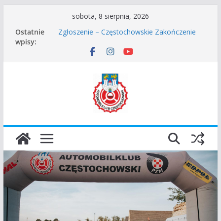
Przejdź
sobota, 8 sierpnia, 2026
do
Ostatnie
Zgłoszenie – Częstochowskie Zakończenie
treści
wpisy:
Sezonu 2025
45 Rajd Częstochowski zostaje odwołany.
VROOOM Classic Race Event 2026
I Gliwicki Classic Sprint o Puchar Prezydenta
Miasta Gliwice
Częstochowskie Rozpoczęcie Sezonu 2026