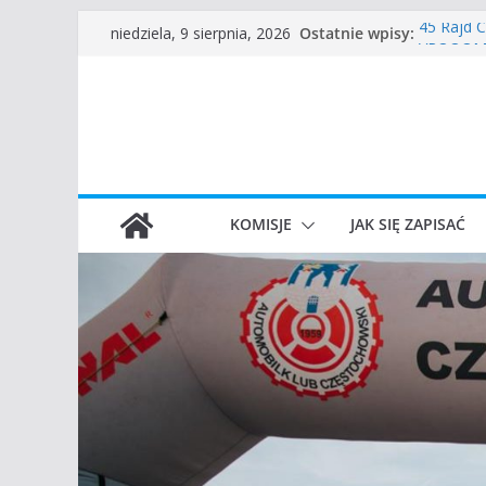
Przejdź
Ostatnie wpisy:
45 Rajd 
niedziela, 9 sierpnia, 2026
do
VROOOM C
I Gliwick
treści
Częstoch
Zgłoszen
KOMISJE
JAK SIĘ ZAPISAĆ