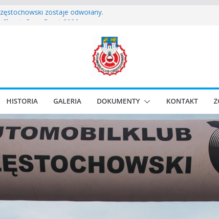
Częstochowski zostaje odwołany.
lassic Race Event 2026
i Classic Sprint o Puchar Prezydenta Miasta Gliwice
owskie Rozpoczęcie Sezonu 2026
ie – Częstochowskie Zakończenie Sezonu 2025
HISTORIA
GALERIA
DOKUMENTY
KONTAKT
Z