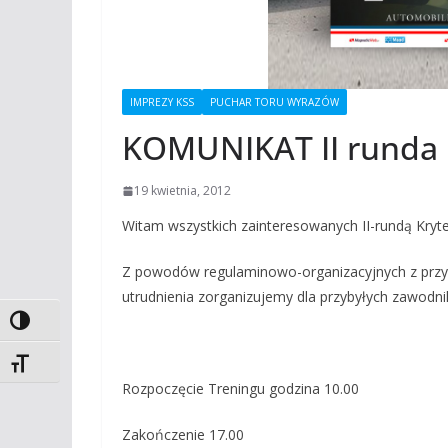
IMPREZY KSS
PUCHAR TORU WYRAZÓW
KOMUNIKAT II runda 
19 kwietnia, 2012
Witam wszystkich zainteresowanych II-rundą Kry
Z powodów regulaminowo-organizacyjnych z przyk
utrudnienia zorganizujemy dla przybyłych zawodn
Toggle High Contrast
Toggle Font size
Rozpoczęcie Treningu godzina 10.00
Zakończenie 17.00