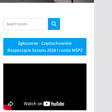
Szukaj
Zgłoszenie - Częstochowskie
Rozpoczęcie Sezonu 2026 I runda MŚPZ