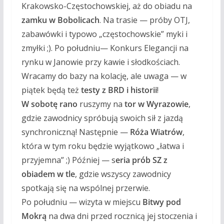
Krakowsko-Częstochowskiej, aż do obiadu na
zamku w Bobolicach
. Na trasie — próby OTJ,
zabawówki i typowo „częstochowskie” myki i
zmyłki ;). Po południu— Konkurs Elegancji na
rynku w Janowie przy kawie i słodkościach.
Wracamy do bazy na kolację, ale uwaga — w
piątek będą też
testy z BRD i historii
!
W sobotę rano
ruszymy na
tor w Wyrazowie
,
gdzie zawodnicy spróbują swoich sił z jazdą
synchroniczną! Następnie —
Róża Wiatrów
,
która w tym roku będzie wyjątkowo „łatwa i
przyjemna” ;) Później — s
eria prób SZ z
obiadem w tle
, gdzie wszyscy zawodnicy
spotkają się na wspólnej przerwie.
Po południu — wizyta w miejscu
Bitwy pod
Mokrą
na dwa dni przed rocznicą jej stoczenia i