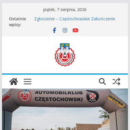
Przejdź
piątek, 7 sierpnia, 2026
Częstochowskie Rozpoczęcie Sezonu 2026
do
Ostatnie
Zgłoszenie – Częstochowskie Zakończenie
treści
wpisy:
Sezonu 2025
45 Rajd Częstochowski zostaje odwołany.
VROOOM Classic Race Event 2026
I Gliwicki Classic Sprint o Puchar Prezydenta
Miasta Gliwice