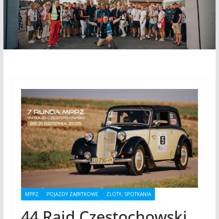
MPPZ
POJAZDY ZABYTKOWE
ZLOTY, SPOTKANIA
44 Rajd Częstochowski