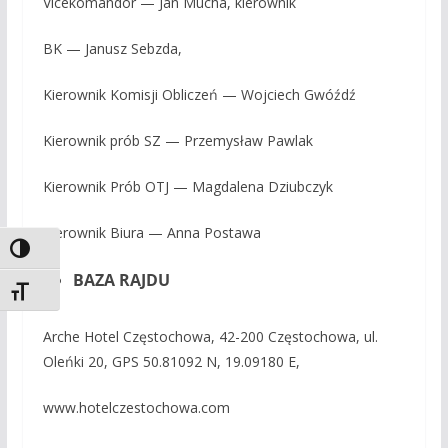
Vicekomandor — Jan Mucha, kierownik
BK — Janusz Sebzda,
Kierownik Komisji Obliczeń — Wojciech Gwóźdź
Kierownik prób SZ — Przemysław Pawlak
Kierownik Prób OTJ — Magdalena Dziubczyk
Kierownik Biura — Anna Postawa
Toggle High Contrast
BAZA RAJDU
Toggle Font size
Arche Hotel Częstochowa, 42-200 Częstochowa, ul.
Oleńki 20, GPS 50.81092 N, 19.09180 E,
www.hotelczestochowa.com