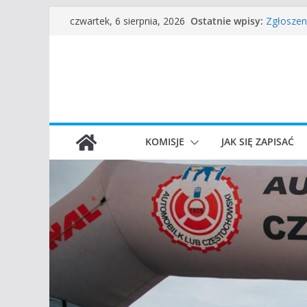
Przejdź
Ostatnie wpisy:
Częstoch
czwartek, 6 sierpnia, 2026
do
Zgłoszen
45 Rajd 
treści
VROOOM C
I Gliwick
KOMISJE
JAK SIĘ ZAPISAĆ