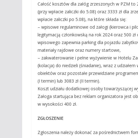
Całość kosztów dla załóg zrzeszonych w PZM to 2
(przy wpłacie zaliczki do 5.08) oraz 3333 zł dla zr
wpłacie zaliczki po 5.08), na które składa się:
– wpisowe regulaminowe od załogi (kierowca i pil
legitymacją członkowską na rok 2024 oraz 500 zł 
wpisowego zapewnia parking dla pojazdu zabytkow
materiały rajdowe oraz numery startowe,
– zakwaterowanie i pełne wyżywienie w Hotelu Za
(kolacja) do niedzieli (śniadanie), wraz z udzia
obiektów oraz pozostałe przewidziane programem a
(I termin) lub 3083 zł (II termin).
Koszt udziału dodatkowej osoby towarzyszącej wy
Załoga startująca bez reklam organizatora jest 
w wysokości 400 zł.
ZGŁOSZENIE
Zgłoszenia należy dokonać za pośrednictwem for