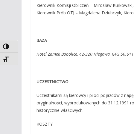
Kierownik Komisji Obliczeń – Mirosław Kurkowski
Kierownik Prób OTJ – Magdalena Dziubczyk, Kiero
BAZA
Toggle High Contrast
Hotel Zamek Bobolice, 42-320 Niegowa, GPS 50.61
Toggle Font size
UCZESTNICTWO
Uczestnikami są kierowcy i piloci pojazdów z n
oryginalności, wyprodukowanych do 31.12.1991 r
historycznie właściwych.
KOSZTY