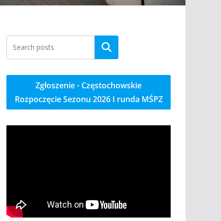
Szukaj
Zgłoszenie - Częstochowskie
Rozpoczęcie Sezonu 2026 I runda MŚPZ