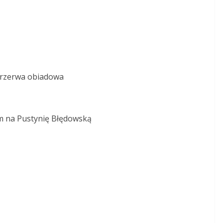
przerwa obiadowa
m na Pustynię Błędowską