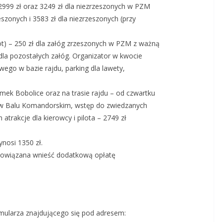
999 zł oraz 3249 zł dla niezrzeszonych w PZM
zeszonych i 3583 zł dla niezrzeszonych (przy
ot) – 250 zł dla załóg zrzeszonych w PZM z ważną
dla pozostałych załóg. Organizator w kwocie
ego w bazie rajdu, parking dla lawety,
mek Bobolice oraz na trasie rajdu – od czwartku
łem w Balu Komandorskim, wstęp do zwiedzanych
trakcje dla kierowcy i pilota – 2749 zł
nosi 1350 zł.
obowiązana wnieść dodatkową opłatę
mularza znajdującego się pod adresem: