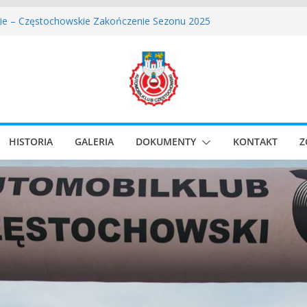
owskie Rozpoczęcie Sezonu 2026
ie – Częstochowskie Zakończenie Sezonu 2025
Częstochowski zostaje odwołany.
lassic Race Event 2026
i Classic Sprint o Puchar Prezydenta Miasta Gliwice
HISTORIA
GALERIA
DOKUMENTY
KONTAKT
Z