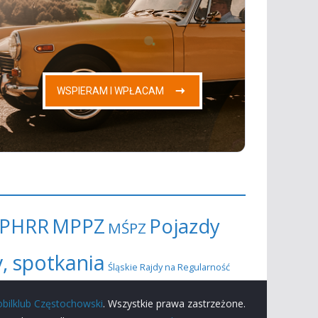
PHRR
MPPZ
Pojazdy
MŚPZ
y, spotkania
Śląskie Rajdy na Regularność
bilklub Częstochowski
. Wszystkie prawa zastrzeżone.