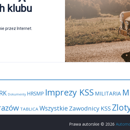
Imprezy KSS
M
RK
MILITARIA
HRSMP
Dokumenty
Zlot
razów
Wszystkie
Zawodnicy KSS
TABLICA
Prawa autorskie © 2026
Automo