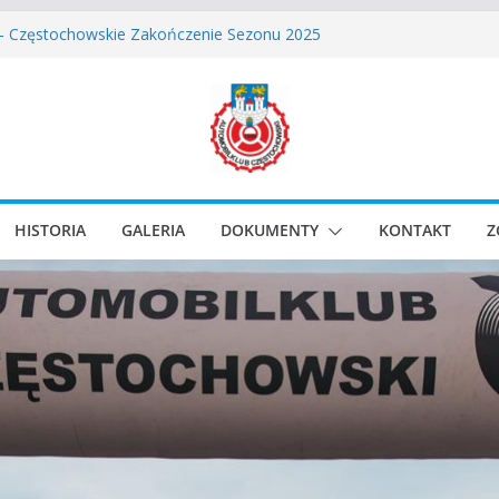
skie Rozpoczęcie Sezonu 2026
 – Częstochowskie Zakończenie Sezonu 2025
stochowski zostaje odwołany.
ssic Race Event 2026
lassic Sprint o Puchar Prezydenta Miasta Gliwice
HISTORIA
GALERIA
DOKUMENTY
KONTAKT
Z