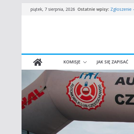
Przejdź
Częstochow
Ostatnie wpisy:
piątek, 7 sierpnia, 2026
Zgłoszenie
do
45 Rajd Czę
treści
VROOOM Cla
I Gliwicki C
KOMISJE
JAK SIĘ ZAPISAĆ