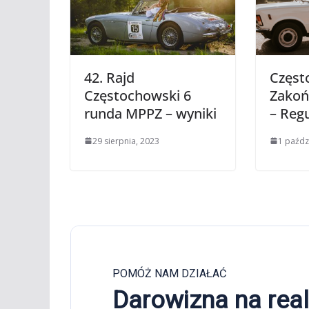
42. Rajd
Częst
Częstochowski 6
Zakoń
runda MPPZ – wyniki
– Reg
29 sierpnia, 2023
1 paźdz