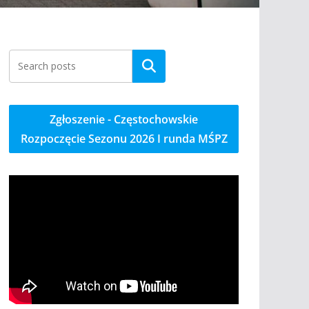
Szukaj
Zgłoszenie - Częstochowskie
Rozpoczęcie Sezonu 2026 I runda MŚPZ