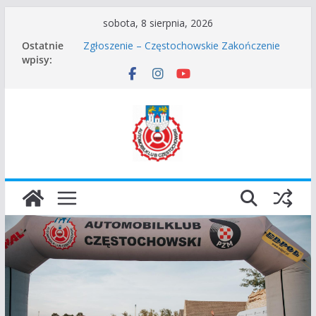
Przejdź
sobota, 8 sierpnia, 2026
Częstochowskie Rozpoczęcie Sezonu 2026
do
Ostatnie
Zgłoszenie – Częstochowskie Zakończenie
treści
wpisy:
Sezonu 2025
45 Rajd Częstochowski zostaje odwołany.
VROOOM Classic Race Event 2026
I Gliwicki Classic Sprint o Puchar Prezydenta
Miasta Gliwice