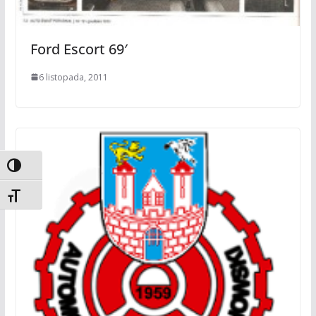
Ford Escort 69′
6 listopada, 2011
Toggle High Contrast
Toggle Font size