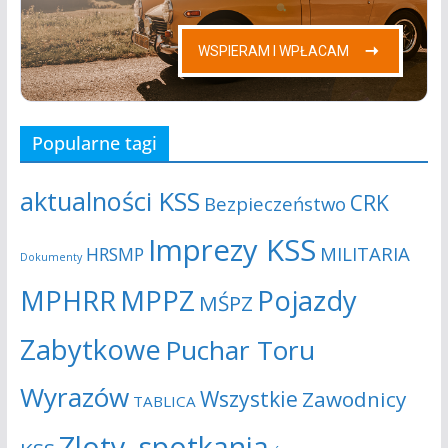
Popularne tagi
aktualności KSS
CRK
Bezpieczeństwo
Imprezy KSS
MILITARIA
HRSMP
Dokumenty
MPHRR
MPPZ
Pojazdy
MŚPZ
Zabytkowe
Puchar Toru
Wyrazów
Wszystkie
Zawodnicy
TABLICA
Zloty, spotkania