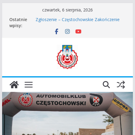
Przejdź
czwartek, 6 sierpnia, 2026
Częstochowskie Rozpoczęcie Sezonu 2026
do
Ostatnie
Zgłoszenie – Częstochowskie Zakończenie
treści
wpisy:
Sezonu 2025
45 Rajd Częstochowski zostaje odwołany.
VROOOM Classic Race Event 2026
I Gliwicki Classic Sprint o Puchar Prezydenta
Miasta Gliwice