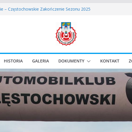
owskie Rozpoczęcie Sezonu 2026
ie – Częstochowskie Zakończenie Sezonu 2025
Częstochowski zostaje odwołany.
lassic Race Event 2026
i Classic Sprint o Puchar Prezydenta Miasta Gliwice
HISTORIA
GALERIA
DOKUMENTY
KONTAKT
Z