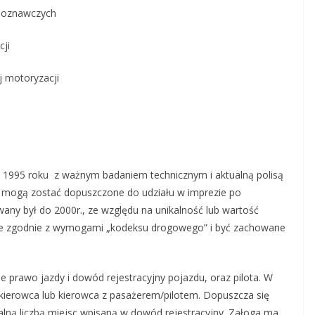
ajoznawczych
cji
j motoryzacji
 1995 roku z ważnym badaniem technicznym i aktualną polisą
 mogą zostać dopuszczone do udziału w imprezie po
any był do 2000r., ze względu na unikalność lub wartość
ne zgodnie z wymogami „kodeksu drogowego” i być zachowane
e prawo jazdy i dowód rejestracyjny pojazdu, oraz pilota. W
kierowca lub kierowca z pasażerem/pilotem. Dopuszcza się
lną liczbą miejsc wpisaną w dowód rejestracyjny. Załoga ma