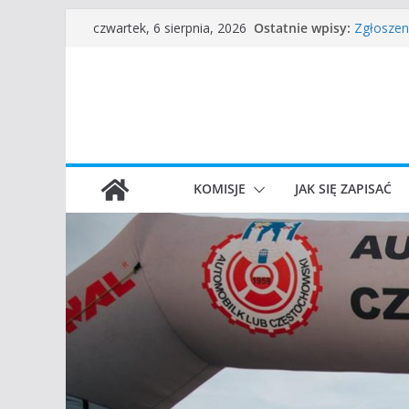
Przejdź
Częstoch
Ostatnie wpisy:
czwartek, 6 sierpnia, 2026
Zgłoszen
do
45 Rajd 
treści
VROOOM C
I Gliwick
KOMISJE
JAK SIĘ ZAPISAĆ