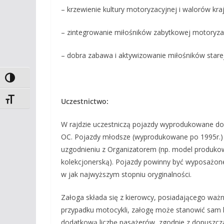
– krzewienie kultury motoryzacyjnej i walorów kr
– zintegrowanie miłośników zabytkowej motoryza
– dobra zabawa i aktywizowanie miłośników stare
Toggle High Contrast
Toggle Font size
Uczestnictwo:
W rajdzie uczestniczą pojazdy wyprodukowane do
OC. Pojazdy młodsze (wyprodukowane po 1995r.)
uzgodnieniu z Organizatorem (np. model produkow
kolekcjonerską). Pojazdy powinny być wyposażo
w jak najwyższym stopniu oryginalności.
Załoga składa się z kierowcy, posiadającego ważn
przypadku motocykli, załogę może stanowić sam 
dodatkową liczbę pasażerów, zgodnie z dopuszcza