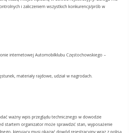
ontrolnych i zaliczeniem wszystkich konkurencji/prób w
tronie internetowej Automobilklubu Częstochowskiego –
tunek, materiały rajdowe, udział w nagrodach.
iadać ważny wpis przeglądu technicznego w dowodzie
ed startem organizator może sprawdzić stan, wyposażenie
nego, kierujący musi okazać dowód rejestracyjny wraz z polisą