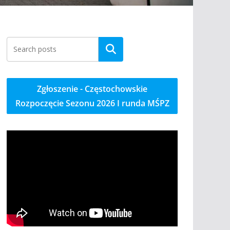
Szukaj
Zgłoszenie - Częstochowskie
Rozpoczęcie Sezonu 2026 I runda MŚPZ