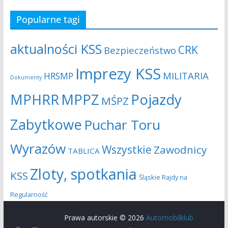
Popularne tagi
aktualności KSS
CRK
Bezpieczeństwo
Imprezy KSS
MILITARIA
HRSMP
Dokumenty
MPHRR
MPPZ
Pojazdy
MŚPZ
Zabytkowe
Puchar Toru
Wyrazów
Wszystkie
Zawodnicy
TABLICA
Zloty, spotkania
KSS
Śląskie Rajdy na
Regularność
Prawa autorskie © 2026
Automobilklub