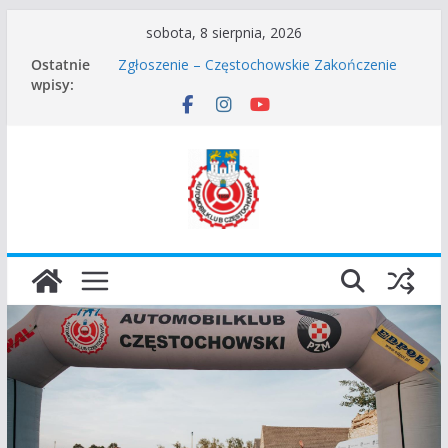
Przejdź
sobota, 8 sierpnia, 2026
Częstochowskie Rozpoczęcie Sezonu 2026
do
Ostatnie
Zgłoszenie – Częstochowskie Zakończenie
treści
wpisy:
Sezonu 2025
45 Rajd Częstochowski zostaje odwołany.
VROOOM Classic Race Event 2026
I Gliwicki Classic Sprint o Puchar Prezydenta
Miasta Gliwice