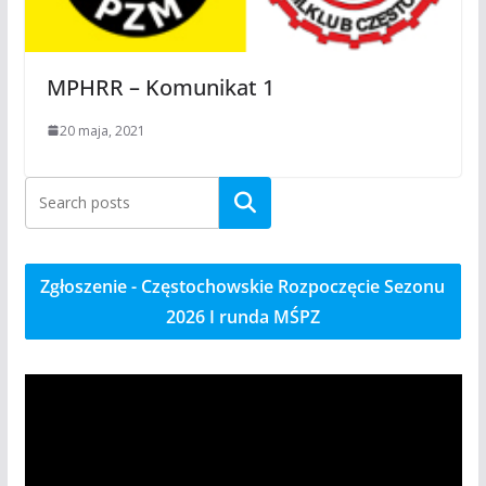
MPHRR – Komunikat 1
20 maja, 2021
Szukaj
Zgłoszenie - Częstochowskie Rozpoczęcie Sezonu
2026 I runda MŚPZ