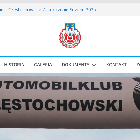
owskie Rozpoczęcie Sezonu 2026
ie – Częstochowskie Zakończenie Sezonu 2025
Częstochowski zostaje odwołany.
lassic Race Event 2026
i Classic Sprint o Puchar Prezydenta Miasta Gliwice
HISTORIA
GALERIA
DOKUMENTY
KONTAKT
Z