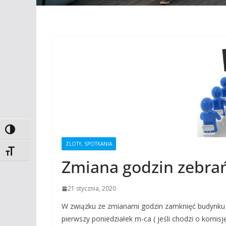
Toggle High Contrast
ZLOTY, SPOTKANIA
Toggle Font size
Zmiana godzin zebra
21 stycznia, 2020
W związku ze zmianami godzin zamknięć budynku p
pierwszy poniedziałek m-ca ( jeśli chodzi o komisj