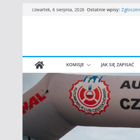
Przejdź
Częstoch
Ostatnie wpisy:
czwartek, 6 sierpnia, 2026
Zgłoszen
do
45 Rajd 
treści
VROOOM C
I Gliwick
KOMISJE
JAK SIĘ ZAPISAĆ