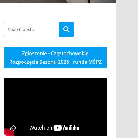
Szukaj
Zgłoszenie - Częstochowskie
Rozpoczęcie Sezonu 2026 I runda MŚPZ