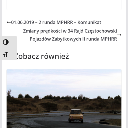
01.06.2019 – 2 runda MPHRR – Komunikat
Zmiany prędkości w 34 Rajd Częstochowski
Pojazdów Zabytkowych II runda MPHRR
Toggle High Contrast
Zobacz również
Toggle Font size