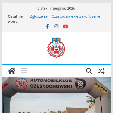
Przejdź
piątek, 7 sierpnia, 2026
do
Częstochowskie Rozpoczęcie Sezonu 2026
Ostatnie
treści
Zgłoszenie – Częstochowskie Zakończenie
wpisy:
Sezonu 2025
45 Rajd Częstochowski zostaje odwołany.
VROOOM Classic Race Event 2026
I Gliwicki Classic Sprint o Puchar Prezydenta
Miasta Gliwice