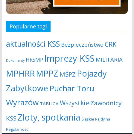
Popularne tagi
aktualności KSS
CRK
Bezpieczeństwo
Imprezy KSS
MILITARIA
HRSMP
Dokumenty
MPHRR
MPPZ
Pojazdy
MŚPZ
Zabytkowe
Puchar Toru
Wyrazów
Wszystkie
Zawodnicy
TABLICA
Zloty, spotkania
KSS
Śląskie Rajdy na
Regularność