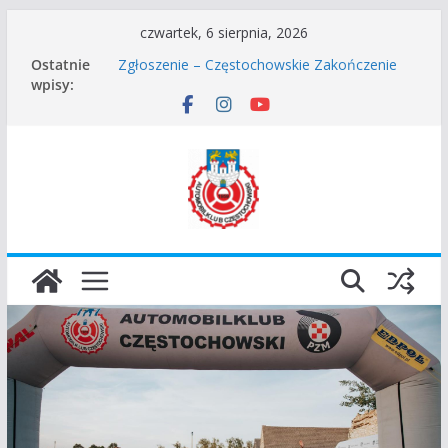
Przejdź
czwartek, 6 sierpnia, 2026
Częstochowskie Rozpoczęcie Sezonu 2026
do
Ostatnie
Zgłoszenie – Częstochowskie Zakończenie
treści
wpisy:
Sezonu 2025
45 Rajd Częstochowski zostaje odwołany.
VROOOM Classic Race Event 2026
I Gliwicki Classic Sprint o Puchar Prezydenta
Miasta Gliwice