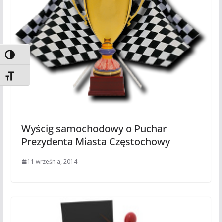
Toggle High Contrast
Toggle Font size
Wyścig samochodowy o Puchar
Prezydenta Miasta Częstochowy
11 września, 2014