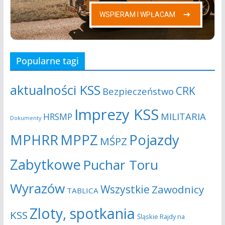
Popularne tagi
aktualności KSS
CRK
Bezpieczeństwo
Imprezy KSS
MILITARIA
HRSMP
Dokumenty
MPHRR
MPPZ
Pojazdy
MŚPZ
Zabytkowe
Puchar Toru
Wyrazów
Wszystkie
Zawodnicy
TABLICA
Zloty, spotkania
KSS
Śląskie Rajdy na