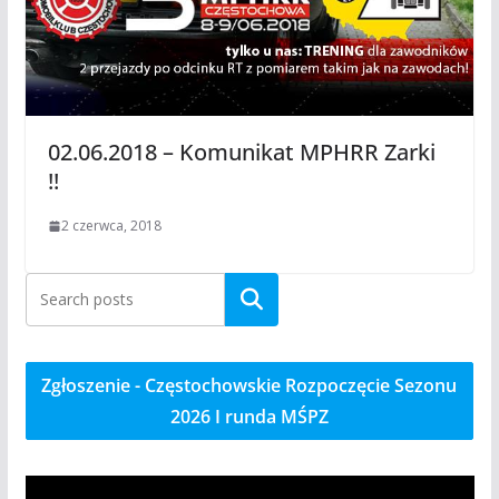
02.06.2018 – Komunikat MPHRR Zarki
!!
2 czerwca, 2018
Szukaj
Zgłoszenie - Częstochowskie Rozpoczęcie Sezonu
2026 I runda MŚPZ