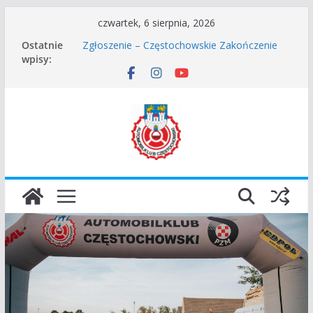
Przejdź
czwartek, 6 sierpnia, 2026
Częstochowskie Rozpoczęcie Sezonu 2026
do
Ostatnie
Zgłoszenie – Częstochowskie Zakończenie
treści
wpisy:
Sezonu 2025
45 Rajd Częstochowski zostaje odwołany.
VROOOM Classic Race Event 2026
I Gliwicki Classic Sprint o Puchar Prezydenta
Miasta Gliwice