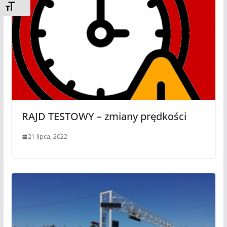
Toggle Font size
RAJD TESTOWY – zmiany prędkości
21 lipca, 2022