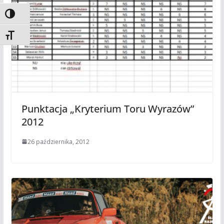
Toggle High Contrast
Toggle Font size
Punktacja „Kryterium Toru Wyrazów”
2012
26 października, 2012