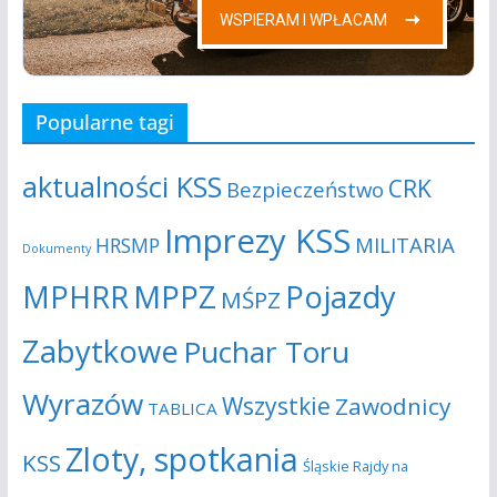
Popularne tagi
aktualności KSS
CRK
Bezpieczeństwo
Imprezy KSS
MILITARIA
HRSMP
Dokumenty
MPHRR
MPPZ
Pojazdy
MŚPZ
Zabytkowe
Puchar Toru
Wyrazów
Wszystkie
Zawodnicy
TABLICA
Zloty, spotkania
KSS
Śląskie Rajdy na