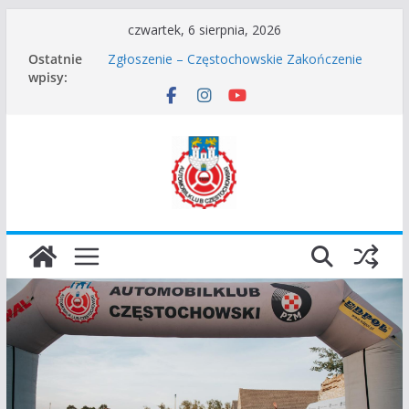
Przejdź
czwartek, 6 sierpnia, 2026
Częstochowskie Rozpoczęcie Sezonu 2026
do
Ostatnie
Zgłoszenie – Częstochowskie Zakończenie
treści
wpisy:
Sezonu 2025
45 Rajd Częstochowski zostaje odwołany.
VROOOM Classic Race Event 2026
I Gliwicki Classic Sprint o Puchar Prezydenta
Miasta Gliwice