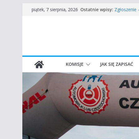
Częstochow
Przejdź
Ostatnie wpisy:
piątek, 7 sierpnia, 2026
Zgłoszenie
do
45 Rajd Czę
VROOOM Cla
treści
I Gliwicki C
KOMISJE
JAK SIĘ ZAPISAĆ