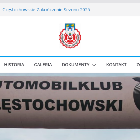
skie Rozpoczęcie Sezonu 2026
 – Częstochowskie Zakończenie Sezonu 2025
stochowski zostaje odwołany.
ssic Race Event 2026
lassic Sprint o Puchar Prezydenta Miasta Gliwice
HISTORIA
GALERIA
DOKUMENTY
KONTAKT
Z