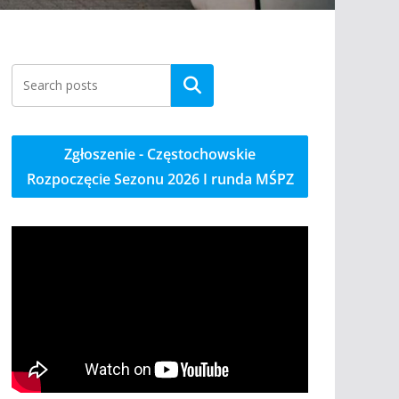
Szukaj
Zgłoszenie - Częstochowskie
Rozpoczęcie Sezonu 2026 I runda MŚPZ