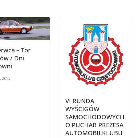
erwca – Tor
ów / Dni
owni
, 2015
VI RUNDA
WYŚCIGÓW
SAMOCHODOWYCH
O PUCHAR PREZESA
AUTOMOBILKLUBU