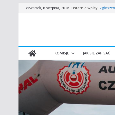
Przejdź
Częstoch
Ostatnie wpisy:
czwartek, 6 sierpnia, 2026
Zgłoszen
do
45 Rajd 
treści
VROOOM C
I Gliwick
KOMISJE
JAK SIĘ ZAPISAĆ