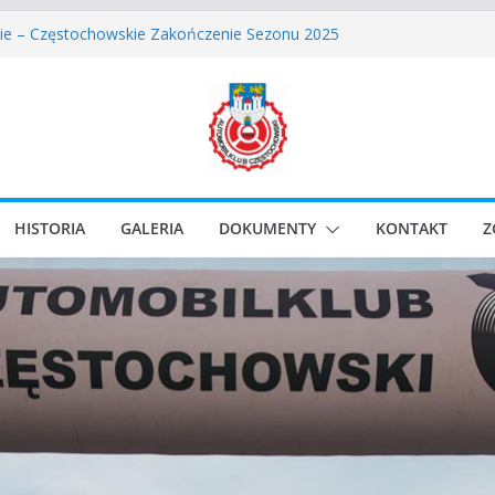
owskie Rozpoczęcie Sezonu 2026
ie – Częstochowskie Zakończenie Sezonu 2025
Częstochowski zostaje odwołany.
lassic Race Event 2026
i Classic Sprint o Puchar Prezydenta Miasta Gliwice
HISTORIA
GALERIA
DOKUMENTY
KONTAKT
Z