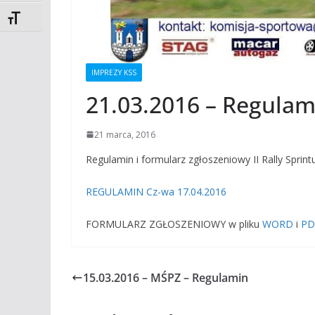
Toggle Font size
IMPREZY KSS
21.03.2016 – Regulami
21 marca, 2016
Regulamin i formularz zgłoszeniowy II
REGULAMIN Cz-wa 17.04.2016
FORMULARZ ZGŁOSZENIOWY w pliku
WORD
i
PD
15.03.2016 – MŚPZ – Regulamin