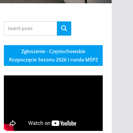
Szukaj
Zgłoszenie - Częstochowskie
Rozpoczęcie Sezonu 2026 I runda MŚPZ