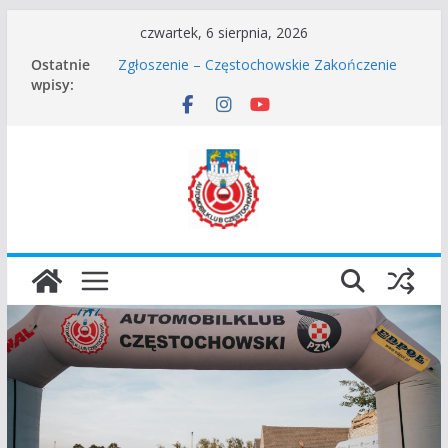
Przejdź
czwartek, 6 sierpnia, 2026
do
Częstochowskie Rozpoczęcie Sezonu 2026
Ostatnie
Zgłoszenie – Częstochowskie Zakończenie
treści
wpisy:
Sezonu 2025
45 Rajd Częstochowski zostaje odwołany.
VROOOM Classic Race Event 2026
I Gliwicki Classic Sprint o Puchar Prezydenta
Miasta Gliwice