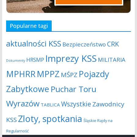
Popularne tagi
aktualności KSS
CRK
Bezpieczeństwo
Imprezy KSS
MILITARIA
HRSMP
Dokumenty
MPHRR
MPPZ
Pojazdy
MŚPZ
Zabytkowe
Puchar Toru
Wyrazów
Wszystkie
Zawodnicy
TABLICA
Zloty, spotkania
KSS
Śląskie Rajdy na
Regularność