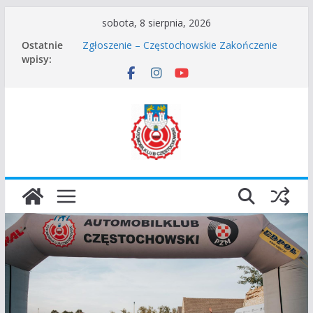
Przejdź
sobota, 8 sierpnia, 2026
do
Częstochowskie Rozpoczęcie Sezonu 2026
Ostatnie
Zgłoszenie – Częstochowskie Zakończenie
treści
wpisy:
Sezonu 2025
45 Rajd Częstochowski zostaje odwołany.
VROOOM Classic Race Event 2026
I Gliwicki Classic Sprint o Puchar Prezydenta
Miasta Gliwice