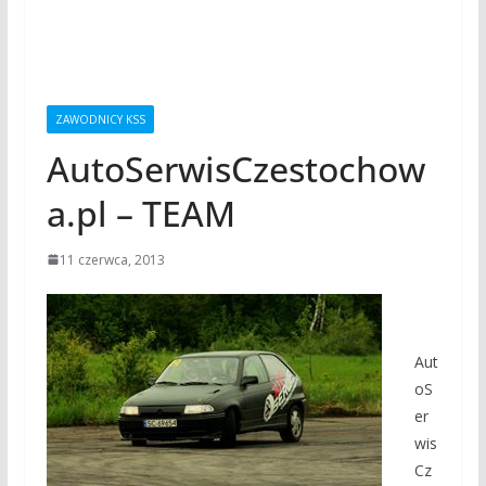
ZAWODNICY KSS
AutoSerwisCzestochow
a.pl – TEAM
11 czerwca, 2013
Aut
oS
er
wis
Cz