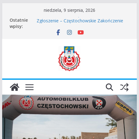
Przejdź
niedziela, 9 sierpnia, 2026
do
Częstochowskie Rozpoczęcie Sezonu 2026
Ostatnie
treści
Zgłoszenie – Częstochowskie Zakończenie
wpisy:
Sezonu 2025
45 Rajd Częstochowski zostaje odwołany.
VROOOM Classic Race Event 2026
I Gliwicki Classic Sprint o Puchar Prezydenta
Miasta Gliwice