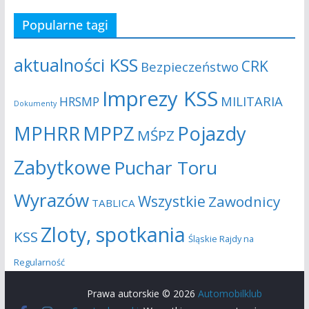
Popularne tagi
aktualności KSS
CRK
Bezpieczeństwo
Imprezy KSS
MILITARIA
HRSMP
Dokumenty
MPHRR
MPPZ
Pojazdy
MŚPZ
Zabytkowe
Puchar Toru
Wyrazów
Wszystkie
Zawodnicy
TABLICA
Zloty, spotkania
KSS
Śląskie Rajdy na
Regularność
Prawa autorskie © 2026
Automobilklub