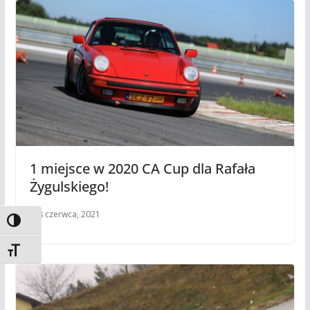
1 miejsce w 2020 CA Cup dla Rafała
Żygulskiego!
8 czerwca, 2021
Toggle High Contrast
Toggle Font size