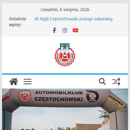
Przejdź
czwartek, 6 sierpnia, 2026
do
Ostatnie
45 Rajd Częstochowski zostaje odwołany.
treści
wpisy:
VROOOM Classic Race Event 2026
I Gliwicki Classic Sprint o Puchar Prezydenta
Miasta Gliwice
Częstochowskie Rozpoczęcie Sezonu 2026
Zgłoszenie – Częstochowskie Zakończenie
Sezonu 2025