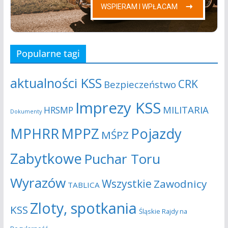
Popularne tagi
aktualności KSS
CRK
Bezpieczeństwo
Imprezy KSS
MILITARIA
HRSMP
Dokumenty
MPHRR
MPPZ
Pojazdy
MŚPZ
Zabytkowe
Puchar Toru
Wyrazów
Wszystkie
Zawodnicy
TABLICA
Zloty, spotkania
KSS
Śląskie Rajdy na