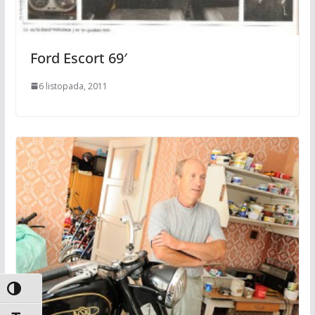
Ford Escort 69′
6 listopada, 2011
Toggle High Contrast