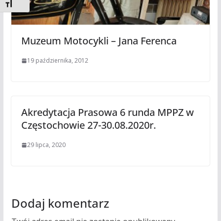
Toggle Font size
Muzeum Motocykli – Jana Ferenca
19 października, 2012
Akredytacja Prasowa 6 runda MPPZ w
Częstochowie 27-30.08.2020r.
29 lipca, 2020
Dodaj komentarz