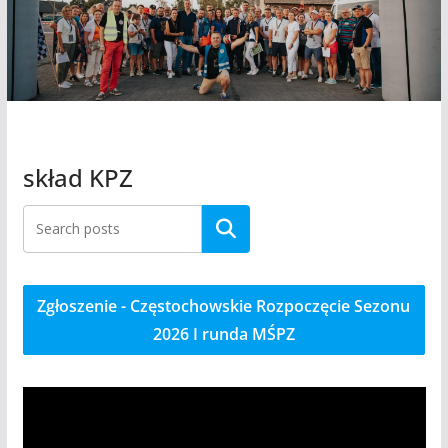
skład KPZ
Szukaj
Zgłoszenie - Częstochowskie Rozpoczęcie Sezonu
2026 I runda MŚPZ