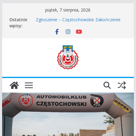
Przejdź
piątek, 7 sierpnia, 2026
do
Ostatnie
Zgłoszenie – Częstochowskie Zakończenie
treści
wpisy:
Sezonu 2025
45 Rajd Częstochowski zostaje odwołany.
VROOOM Classic Race Event 2026
I Gliwicki Classic Sprint o Puchar Prezydenta
Miasta Gliwice
Częstochowskie Rozpoczęcie Sezonu 2026