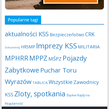
Popularne tagi
aktualności KSS
CRK
Bezpieczeństwo
Imprezy KSS
MILITARIA
HRSMP
Dokumenty
MPHRR
MPPZ
Pojazdy
MŚPZ
Zabytkowe
Puchar Toru
Wyrazów
Wszystkie
Zawodnicy
TABLICA
Zloty, spotkania
KSS
Śląskie Rajdy na
Regularność