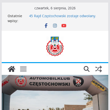
Przejdź
czwartek, 6 sierpnia, 2026
do
Ostatnie
45 Rajd Częstochowski zostaje odwołany.
treści
wpisy:
VROOOM Classic Race Event 2026
I Gliwicki Classic Sprint o Puchar Prezydenta
Miasta Gliwice
Częstochowskie Rozpoczęcie Sezonu 2026
Zgłoszenie – Częstochowskie Zakończenie
Sezonu 2025