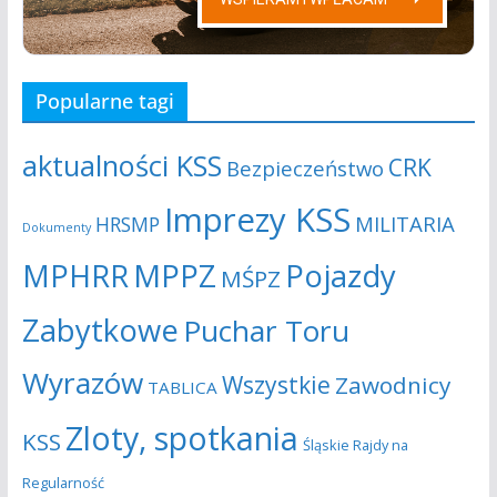
Popularne tagi
aktualności KSS
CRK
Bezpieczeństwo
Imprezy KSS
MILITARIA
HRSMP
Dokumenty
MPHRR
MPPZ
Pojazdy
MŚPZ
Zabytkowe
Puchar Toru
Wyrazów
Wszystkie
Zawodnicy
TABLICA
Zloty, spotkania
KSS
Śląskie Rajdy na
Regularność