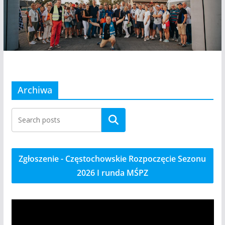
Archiwa
Szukaj
Zgłoszenie - Częstochowskie Rozpoczęcie Sezonu
2026 I runda MŚPZ