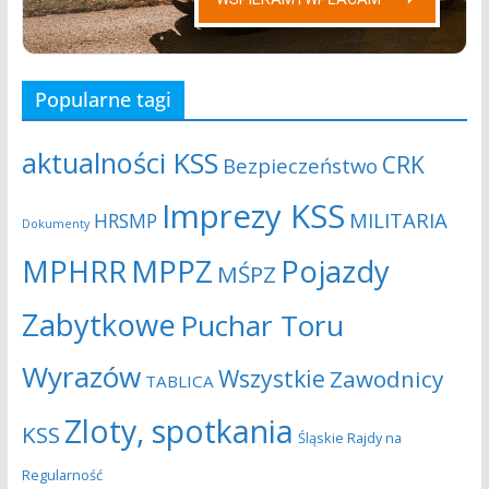
Popularne tagi
aktualności KSS
CRK
Bezpieczeństwo
Imprezy KSS
MILITARIA
HRSMP
Dokumenty
MPHRR
MPPZ
Pojazdy
MŚPZ
Zabytkowe
Puchar Toru
Wyrazów
Wszystkie
Zawodnicy
TABLICA
Zloty, spotkania
KSS
Śląskie Rajdy na
Regularność