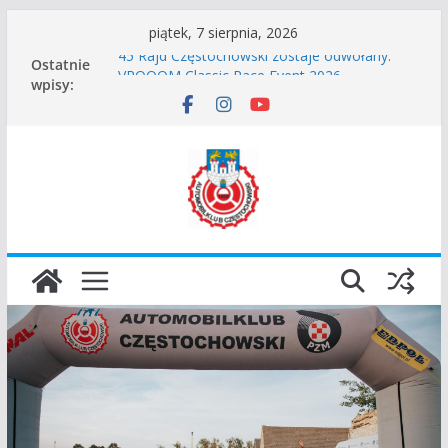
Przejdź
piątek, 7 sierpnia, 2026
do
45 Rajd Częstochowski zostaje odwołany.
Ostatnie
treści
VROOOM Classic Race Event 2026
wpisy:
I Gliwicki Classic Sprint o Puchar Prezydenta
Miasta Gliwice
Częstochowskie Rozpoczęcie Sezonu 2026
Zgłoszenie – Częstochowskie Zakończenie
Sezonu 2025