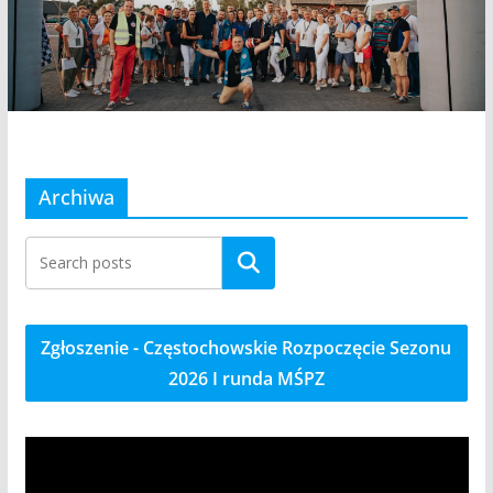
Archiwa
Szukaj
Zgłoszenie - Częstochowskie Rozpoczęcie Sezonu
2026 I runda MŚPZ