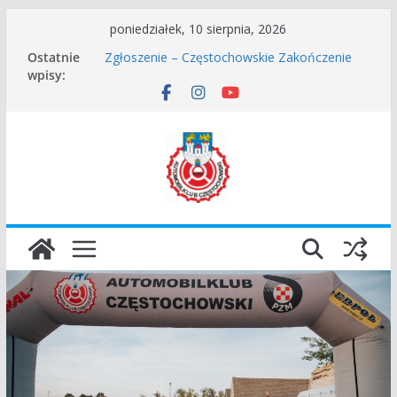
Przejdź
poniedziałek, 10 sierpnia, 2026
do
Ostatnie
Zgłoszenie – Częstochowskie Zakończenie
treści
wpisy:
Sezonu 2025
45 Rajd Częstochowski zostaje odwołany.
VROOOM Classic Race Event 2026
I Gliwicki Classic Sprint o Puchar Prezydenta
Miasta Gliwice
Częstochowskie Rozpoczęcie Sezonu 2026