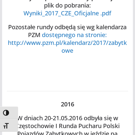
plik do pobrania:
Wyniki_2017_CZE_Oficjalne .pdf
Pozostałe rundy odbędą się wg kalendarza
PZM
dostępnego na stronie:
http://www.pzm.pl/kalendarz/2017/zabytk
owe
2016
Toggle High Contrast
W dniach 20-21.05.2016 odbyła się w
Częstochowie I Runda Pucharu Polski
Toggle Font size
Pojazdów Zabytkowych w jeździe na