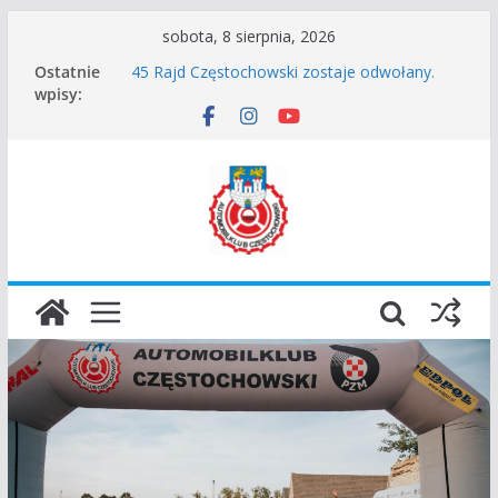
Przejdź
sobota, 8 sierpnia, 2026
do
Ostatnie
Zgłoszenie – Częstochowskie Zakończenie
treści
wpisy:
Sezonu 2025
45 Rajd Częstochowski zostaje odwołany.
VROOOM Classic Race Event 2026
I Gliwicki Classic Sprint o Puchar Prezydenta
Miasta Gliwice
Częstochowskie Rozpoczęcie Sezonu 2026