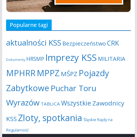
Popularne tagi
aktualności KSS
CRK
Bezpieczeństwo
Imprezy KSS
MILITARIA
HRSMP
Dokumenty
MPHRR
MPPZ
Pojazdy
MŚPZ
Zabytkowe
Puchar Toru
Wyrazów
Wszystkie
Zawodnicy
TABLICA
Zloty, spotkania
KSS
Śląskie Rajdy na
Regularność