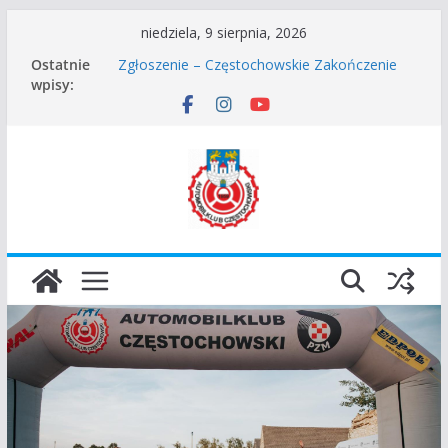
Przejdź
niedziela, 9 sierpnia, 2026
do
Ostatnie
Zgłoszenie – Częstochowskie Zakończenie
treści
wpisy:
Sezonu 2025
45 Rajd Częstochowski zostaje odwołany.
VROOOM Classic Race Event 2026
I Gliwicki Classic Sprint o Puchar Prezydenta
Miasta Gliwice
Częstochowskie Rozpoczęcie Sezonu 2026