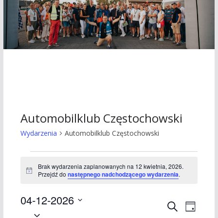
Automobilklub Częstochowski
Wydarzenia
Automobilklub Częstochowski
Wydarzenia
Brak wydarzenia zaplanowanych na 12 kwietnia, 2026.
P
Przejdź do
następnego nadchodzącego wydarzenia
.
for
o
w
12
04-12-2026
i
W
W
a
S
D
d
W
z