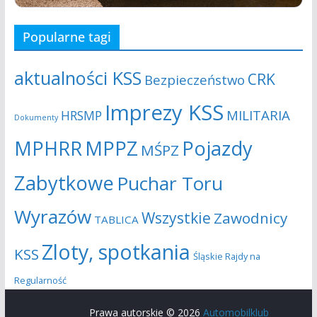
s
j
Popularne tagi
z
a
u
aktualności KSS
CRK
Bezpieczeństwo
k
Imprezy KSS
MILITARIA
HRSMP
Dokumenty
i
MPHRR
MPPZ
Pojazdy
MŚPZ
w
Zabytkowe
Puchar Toru
a
Wyrazów
Wszystkie
Zawodnicy
n
TABLICA
i
Zloty, spotkania
KSS
Śląskie Rajdy na
u
Regularność
i
Prawa autorskie © 2026
Automobilklub