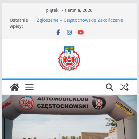
Przejdź
piątek, 7 sierpnia, 2026
do
Ostatnie
Zgłoszenie – Częstochowskie Zakończenie
treści
wpisy:
Sezonu 2025
45 Rajd Częstochowski zostaje odwołany.
VROOOM Classic Race Event 2026
I Gliwicki Classic Sprint o Puchar Prezydenta
Miasta Gliwice
Częstochowskie Rozpoczęcie Sezonu 2026